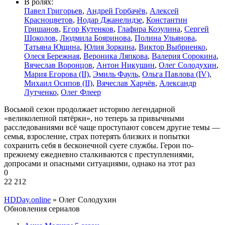
В ролях:
Павел Григорьев
,
Андрей Горбачёв
,
Алексей
Красноцветов
,
Нодар Джанелидзе
,
Константин
Гришанов
,
Егор Кутенков
,
Глафира Козулина
,
Сергей
Шоколов
,
Людмила Бояринова
,
Полина Ульянова
,
Татьяна Ющина
,
Юлия Зоркина
,
Виктор Выбриенко
,
Олеся Бережная
,
Вероника Ляпкова
,
Валерия Сорокина
,
Вячеслав Воронцов
,
Антон Никушин
,
Олег Солодухин
,
Мария Егорова (II)
,
Эмиль Фауль
,
Ольга Павлова (IV)
,
Михаил Осипов (II)
,
Вячеслав Харчёв
,
Александр
Лутченко
,
Олег Флеер
Восьмой сезон продолжает историю легендарной
«великолепной пятёрки», но теперь за привычными
расследованиями всё чаще проступают совсем другие темы —
семья, взросление, страх потерять близких и попытки
сохранить себя в бесконечной суете службы. Герои по-
прежнему ежедневно сталкиваются с преступлениями,
допросами и опасными ситуациями, однако на этот раз
0
22 212
HDDay.online
» Олег Солодухин
Обновления сериалов