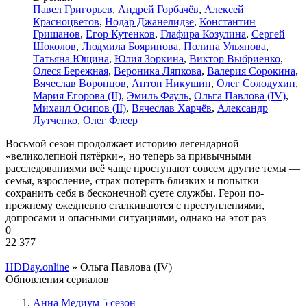
Павел Григорьев
,
Андрей Горбачёв
,
Алексей
Красноцветов
,
Нодар Джанелидзе
,
Константин
Гришанов
,
Егор Кутенков
,
Глафира Козулина
,
Сергей
Шоколов
,
Людмила Бояринова
,
Полина Ульянова
,
Татьяна Ющина
,
Юлия Зоркина
,
Виктор Выбриенко
,
Олеся Бережная
,
Вероника Ляпкова
,
Валерия Сорокина
,
Вячеслав Воронцов
,
Антон Никушин
,
Олег Солодухин
,
Мария Егорова (II)
,
Эмиль Фауль
,
Ольга Павлова (IV)
,
Михаил Осипов (II)
,
Вячеслав Харчёв
,
Александр
Лутченко
,
Олег Флеер
Восьмой сезон продолжает историю легендарной
«великолепной пятёрки», но теперь за привычными
расследованиями всё чаще проступают совсем другие темы —
семья, взросление, страх потерять близких и попытки
сохранить себя в бесконечной суете службы. Герои по-
прежнему ежедневно сталкиваются с преступлениями,
допросами и опасными ситуациями, однако на этот раз
0
22 377
HDDay.online
» Ольга Павлова (IV)
Обновления сериалов
Анна Медиум 5 сезон