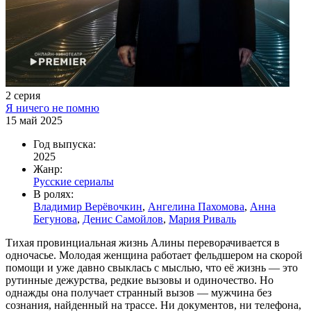
2 серия
Я ничего не помню
15 май 2025
Год выпуска:
2025
Жанр:
Русские сериалы
В ролях:
Владимир Верёвочкин
,
Ангелина Пахомова
,
Анна
Бегунова
,
Денис Самойлов
,
Мария Риваль
Тихая провинциальная жизнь Алины переворачивается в
одночасье. Молодая женщина работает фельдшером на скорой
помощи и уже давно свыклась с мыслью, что её жизнь — это
рутинные дежурства, редкие вызовы и одиночество. Но
однажды она получает странный вызов — мужчина без
сознания, найденный на трассе. Ни документов, ни телефона,