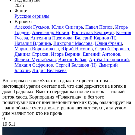
2025
Жанр:
Русские сериалы
В ролях:
Алексей Гуськов
,
Юлия Снигирь
,
Павел Попов
,
Игорь
Гордин
,
Александр Новин
,
Ростислав Бершауэр
,
Ксения
Гусева
,
Ангелина Пахомова
,
Валерий Карпов (II)
,
Наталия Вдовина
,
Виктория Маслова
,
Юлия Франц
,
Марина Ворожищева
,
Юрий Насонов
,
Сергей Горошко
,
Даниил Страхов
,
Игорь Верник
,
Евгений Антонов
,
Феликс Мурзабеков
,
Виктор Бабак
,
Артём Покровский
,
Михаил Сафронов
,
Сергей Балашов (II)
,
Дмитрий
Блохин
,
Лидия Вележева
Во втором сезоне «Золотого дна» не просто шторм —
настоящий ураган сметает всё, что ещё держится на ногах в
доме Градовых. Вместо передышки после потерь — новый
виток хаоса. Корпорация «Галактика», и без того
пошатнувшаяся от внешнеполитических бурь, балансирует на
грани обвала: счета дрожат, рынок шепчет слухи, а за углом
уже маячит тот, кто не прочь
0
19 611