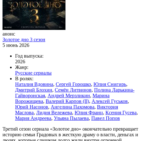
анонс
Золотое дно 3 сезон
5 июнь 2026
Год выпуска:
2026
Жанр:
Русские сериалы
В ролях:
Наталия Вдовина
,
Сергей Горошко
,
Юлия Снигирь
,
Дмитрий Блохин
,
Семён Литвинов
,
Полина Ларькина-
Гайворонская
,
Андрей Мерзликин
,
Марина
Ворожищева
,
Валерий Карпов (II)
,
Алексей Гуськов
,
Юрий Насонов
,
Ангелина Пахомова
,
Виктория
Маслова
,
Лидия Вележева
,
Юлия Франц
,
Ксения Гусева
,
Мария Андреева
,
Ульяна Пылаева
,
Павел Попов
Третий сезон сериала «Золотое дно» окончательно превращает
историю семьи Градовых в жесткую драму о власти, деньгах и
людях, которые слишком долго жили внутри огромной