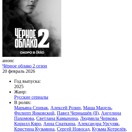
анонс
Чёрное облако 2 сезон
20 февраль 2026
Год выпуска:
2025
Жанр:
Русские сериалы
В ролях:
Марьяна Спивак
,
Алексей Розин
,
Маша Мацель
,
Филипп Янковский
,
Павел Чернышёв (II)
,
Ангелина
Пахомова
,
Светлана Камынина
,
Людмила Чиркова
,
Кирилл Кяро
,
Анна Снаткина
,
Александра Урсуляк
,
Кристина Кузьмина
,
Сергей Новосад
,
Кузьма Котрелёв
,