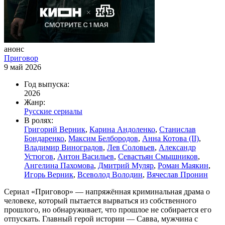
анонс
Приговор
9 май 2026
Год выпуска:
2026
Жанр:
Русские сериалы
В ролях:
Григорий Верник
,
Карина Андоленко
,
Станислав
Бондаренко
,
Максим Белбородов
,
Анна Котова (II)
,
Владимир Виноградов
,
Лев Соловьев
,
Александр
Устюгов
,
Антон Васильев
,
Севастьян Смышников
,
Ангелина Пахомова
,
Дмитрий Муляр
,
Роман Маякин
,
Игорь Верник
,
Всеволод Володин
,
Вячеслав Пронин
Сериал «Приговор» — напряжённая криминальная драма о
человеке, который пытается вырваться из собственного
прошлого, но обнаруживает, что прошлое не собирается его
отпускать. Главный герой истории — Савва, мужчина с