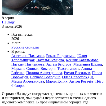
8 серия
На льду
3 июнь 2026
Год выпуска:
2026
Жанр:
Русские сериалы
В ролях:
Ангелина Пахомова
,
Роман Евдокимов
,
Юлия
Топольницкая
,
Наталья Земцова
,
Ксения Каталымова
,
Наталья Павленкова
,
Артём Быстров
,
Марианна Шульц
,
Марьяна Спивак
,
Виктория Толстоганова
,
Алина
Бабенко
,
Полина Айнутдинова
,
Роман Васильев
,
Павел
Ворожцов
,
Варвара Володина
,
Олег Савостюк (II)
,
Мария Ахметзянова
,
Мария Кулик
,
Антон Рогачёв
,
Пётр
Фёдоров
Сериал «На льду» погружает зрителя в мир юных хоккеистов
и фигуристов, чьи судьбы переплетаются в стенах одного
ледового комплекса. В провинциальном городке, где