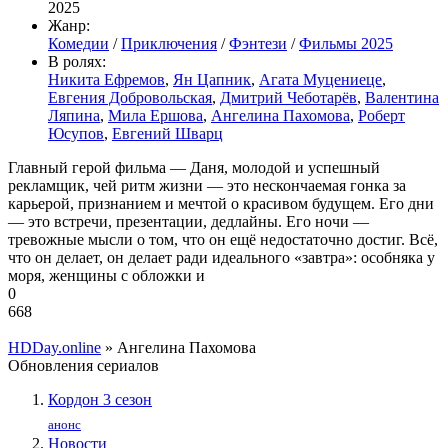
2025
Жанр:
Комедии
/
Приключения
/
Фэнтези
/
Фильмы 2025
В ролях:
Никита Ефремов
,
Ян Цапник
,
Агата Муцениеце
,
Евгения Добровольская
,
Дмитрий Чеботарёв
,
Валентина
Ляпина
,
Мила Ершова
,
Ангелина Пахомова
,
Роберт
Юсупов
,
Евгений Шварц
Главный герой фильма — Даня, молодой и успешный
рекламщик, чей ритм жизни — это нескончаемая гонка за
карьерой, признанием и мечтой о красивом будущем. Его дни
— это встречи, презентации, дедлайны. Его ночи —
тревожные мысли о том, что он ещё недостаточно достиг. Всё,
что он делает, он делает ради идеального «завтра»: особняка у
моря, женщины с обложки и
0
668
HDDay.online
» Ангелина Пахомова
Обновления сериалов
Кордон 3 сезон
анонс
Новости