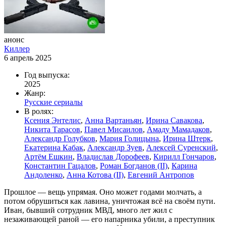
анонс
Киллер
6 апрель 2025
Год выпуска:
2025
Жанр:
Русские сериалы
В ролях:
Ксения Энтелис
,
Анна Вартаньян
,
Ирина Савакова
,
Никита Тарасов
,
Павел Мисаилов
,
Амаду Мамадаков
,
Александр Голубков
,
Мария Голицына
,
Ирина Штерк
,
Екатерина Кабак
,
Александр Зуев
,
Алексей Суренский
,
Артём Ешкин
,
Владислав Дорофеев
,
Кирилл Гончаров
,
Константин Гацалов
,
Роман Богданов (II)
,
Карина
Андоленко
,
Анна Котова (II)
,
Евгений Антропов
Прошлое — вещь упрямая. Оно может годами молчать, а
потом обрушиться как лавина, уничтожая всё на своём пути.
Иван, бывший сотрудник МВД, много лет жил с
незаживающей раной — его напарника убили, а преступник