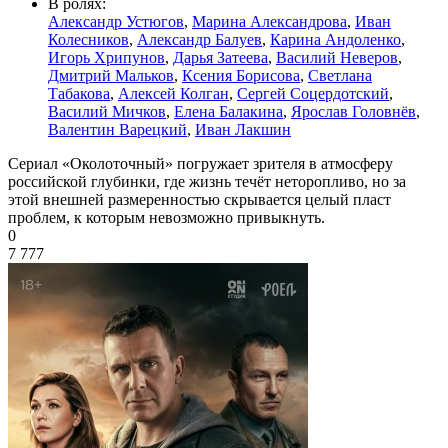
В ролях:
Александр Устюгов
,
Марина Александрова
,
Иван
Колесников
,
Александр Балуев
,
Карина Андоленко
,
Игорь Хрипунов
,
Дарья Затеева
,
Василий Неверов
,
Дмитрий Мальков
,
Ксения Борисова
,
Светлана
Табакова
,
Алексей Колган
,
Сергей Соцердотский
,
Василий Мичков
,
Елена Балакина
,
Ярослав Головнёв
,
Валентин Варецкий
,
Иван Лакшин
Сериал «Околоточный» погружает зрителя в атмосферу
российской глубинки, где жизнь течёт неторопливо, но за
этой внешней размеренностью скрывается целый пласт
проблем, к которым невозможно привыкнуть.
0
7 777