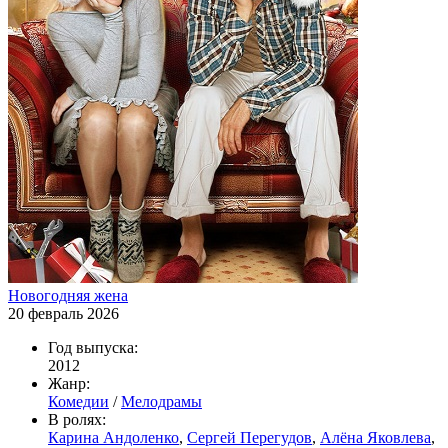
Новогодняя жена
20 февраль 2026
Год выпуска:
2012
Жанр:
Комедии
/
Мелодрамы
В ролях:
Карина Андоленко
,
Сергей Перегудов
,
Алёна Яковлева
,