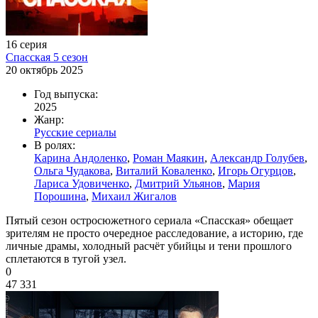
16 серия
Спасская 5 сезон
20 октябрь 2025
Год выпуска:
2025
Жанр:
Русские сериалы
В ролях:
Карина Андоленко
,
Роман Маякин
,
Александр Голубев
,
Ольга Чудакова
,
Виталий Коваленко
,
Игорь Огурцов
,
Лариса Удовиченко
,
Дмитрий Ульянов
,
Мария
Порошина
,
Михаил Жигалов
Пятый сезон остросюжетного сериала «Спасская» обещает
зрителям не просто очередное расследование, а историю, где
личные драмы, холодный расчёт убийцы и тени прошлого
сплетаются в тугой узел.
0
47 331