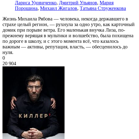
Лариса Удовиченко
,
Дмитрий Ульянов
,
Мария
Порошина
,
Михаил Жигалов
,
Татьяна Струженкова
Жизнь Михаила Рябова — человека, некогда державшего в
страхе целый регион, — рухнула за одно утро, как карточный
домик при порыве ветра. Его маленькая внучка Лиза, по-
прежнему верящая в мультики и волшебство, была похищена
по дороге в школу, и с этого момента всё, что казалось
важным — активы, репутация, власть, — обесценилось до
нуля.
0
20 904