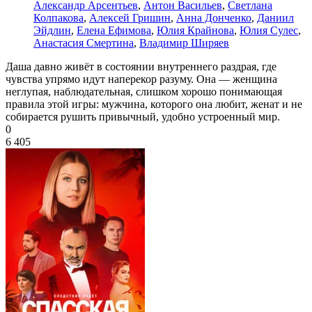
Александр Арсентьев
,
Антон Васильев
,
Светлана
Колпакова
,
Алексей Гришин
,
Анна Донченко
,
Даниил
Эйдлин
,
Елена Ефимова
,
Юлия Крайнова
,
Юлия Сулес
,
Анастасия Смертина
,
Владимир Ширяев
Даша давно живёт в состоянии внутреннего раздрая, где
чувства упрямо идут наперекор разуму. Она — женщина
неглупая, наблюдательная, слишком хорошо понимающая
правила этой игры: мужчина, которого она любит, женат и не
собирается рушить привычный, удобно устроенный мир.
0
6 405