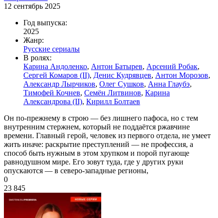
12 сентябрь 2025
Год выпуска:
2025
Жанр:
Русские сериалы
В ролях:
Карина Андоленко
,
Антон Батырев
,
Арсений Робак
,
Сергей Комаров (II)
,
Денис Кудрявцев
,
Антон Морозов
,
Александр Лырчиков
,
Олег Сушков
,
Анна Глаубэ
,
Тимофей Кочнев
,
Семён Литвинов
,
Карина
Александрова (II)
,
Кирилл Болтаев
Он по-прежнему в строю — без лишнего пафоса, но с тем
внутренним стержнем, который не поддаётся ржавчине
времени. Главный герой, человек из первого отдела, не умеет
жить иначе: раскрытие преступлений — не профессия, а
способ быть нужным в этом хрупком и порой пугающе
равнодушном мире. Его зовут туда, где у других руки
опускаются — в северо-западные регионы,
0
23 845