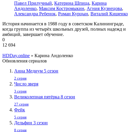
Павел Прилучный
,
Катерина Шпица
,
Карина
Андоленко
,
Максим Костромыкин
,
Агния Кузнецова
,
Александра Ребенок
,
Роман Курцын
,
Виталий Кищенко
История начинается в 1988 году в советском Калининграде,
когда группа из четырёх школьных друзей, полных надежд и
амбиций, завершает обучение.
0
12 694
HDDay.online
» Карина Андоленко
Обновления сериалов
Анна Медиум 5 сезон
2 серия
Число зверя
3 серия
Великолепная пятёрка 8 сезон
27 серия
Фейк
5 серия
Дельфин 3 сезон
8 серия