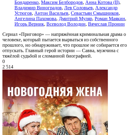
Бондаренко
,
Максим Белбородов
,
Анна Котова (II)
,
Владимир Виноградов
,
Лев Соловьев
,
Александр
Устюгов
,
Антон Васильев
,
Севастьян Смышников
,
Ангелина Пахомова
,
Дмитрий Муляр
,
Роман Маякин
,
Игорь Верник
,
Всеволод Володин
,
Вячеслав Пронин
Сериал «Приговор» — напряжённая криминальная драма о
человеке, который пытается вырваться из собственного
прошлого, но обнаруживает, что прошлое не собирается его
отпускать. Главный герой истории — Савва, мужчина с
тяжёлой судьбой и сломанной биографией.
0
2 514