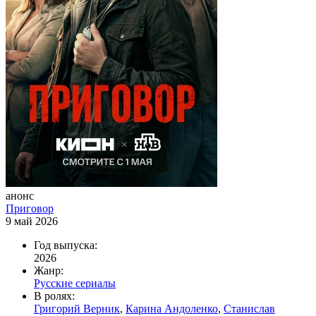
анонс
Приговор
9 май 2026
Год выпуска:
2026
Жанр:
Русские сериалы
В ролях:
Григорий Верник
,
Карина Андоленко
,
Станислав