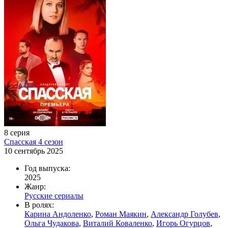
8 серия
Спасская 4 сезон
10 сентябрь 2025
Год выпуска:
2025
Жанр:
Русские сериалы
В ролях:
Карина Андоленко
,
Роман Маякин
,
Александр Голубев
,
Ольга Чудакова
,
Виталий Коваленко
,
Игорь Огурцов
,