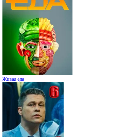
Живaя eдa