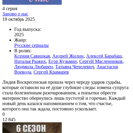
4 серия
Заново о нас
19 октябрь 2025
Год выпуска:
2025
Жанр:
Русские сериалы
В ролях:
Ксения Савицкая
,
Андрей Жилин
,
Алексей Барабаш
,
Наталья Рыжих
,
Егор Кузьмин
,
Сергей Масленников
,
Людмила Любарец
,
Татьяна Чепелевич
,
Анастасия
Воевода
,
Сергей Крамарев
Лидия Воскресенская прошла через череду ударов судьбы,
которые оставили на её душе глубокие следы: измена супруга
стала болезненным разочарованием, а попытки обрести
материнство обернулись лишь пустотой и горечью. Каждый
новый день казался напоминанием о том, что счастье,
которого она так ждала, постоянно ускользает.
0
12 845