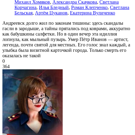
Михаил Хомяков
,
Александра Скачкова
,
Светлана
Корчагина
,
Илья Бледный
,
Роман Клепченко
,
Светлана
Бельская
,
Артём Цуканов
,
Екатерина Вуличенко
Андреевск долго жил по законам тишины: здесь скандалы
гасли в зародыше, а тайны прятались под коврами, аккуратно
как бабушкины салфетки. Но в один вечер эта идиллия
лопнула, как мыльный пузырь. Умер Пётр Иванов — артист,
легенда, почти святой для местных. Его голос знал каждый, а
улыбка была визитной карточкой города. Только смерть его
оказалась не такой
0
364