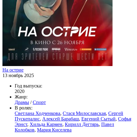
На острие
13 ноябрь 2025
Год выпуска:
2020
Жанр:
Драмы
/
Спорт
В ролях:
Светлана Ходченкова
,
Стася Милославская
,
Сергей
Пускепалис
,
Алексей Барабаш
,
Евгений Сытый
,
Софья
Эрнст
,
Хильда Кармен
,
Кирилл Дегтярь
,
Павел
Колобков
,
Мария Киселева