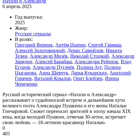
Натали и Александр
6 апрель 2025
Год выпуска:
2025
Жанр:
Русские сериалы
В ролях:
Григорий Верник
,
Артём Цыпин
,
Сергей Гармаш
,
Алексей Золотовицкий
,
Денис Самойлов
,
Никита
Тезин
,
Александр Мизёв
,
Николай Стоцкий
,
Александр
Зарядин
,
Алексей Барабаш
,
Александра Ребенок
,
Влад
Егоров
,
Александр Пугачёв
,
Полина Ауг
,
Полина
Цыганова
,
Анна Шевчук
,
Дарья Кукарских
,
Анатолий
Горячев
,
Виталий Крылов
,
Орит Блейзер
,
Ирина
Чериченко
Русский исторический сериал «Натали и Александр»
рассказывает о судьбоносной встрече и дальнейшем пути
великого поэта Александра Пушкина и его жены Натальи
Гончаровой. Сюжет переносит зрителей в эпоху начала XIX
века, когда молодой Пушкин, отмечая 30-летие, встречает
свою любовь — 18-летнюю красавицу Наталью.
0
405