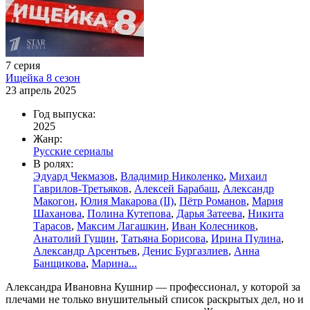
7 серия
Ищейка 8 сезон
23 апрель 2025
Год выпуска:
2025
Жанр:
Русские сериалы
В ролях:
Эдуард Чекмазов
,
Владимир Николенко
,
Михаил
Гаврилов-Третьяков
,
Алексей Барабаш
,
Александр
Макогон
,
Юлия Макарова (II)
,
Пётр Романов
,
Мария
Шаханова
,
Полина Кутепова
,
Дарья Затеева
,
Никита
Тарасов
,
Максим Лагашкин
,
Иван Колесников
,
Анатолий Гущин
,
Татьяна Борисова
,
Ирина Пулина
,
Александр Арсентьев
,
Денис Бургазлиев
,
Анна
Банщикова
,
Марина...
Александра Ивановна Кушнир — профессионал, у которой за
плечами не только внушительный список раскрытых дел, но и