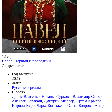
12 серия
Павел. Первый и последний
7 апрель 2026
Год выпуска:
2025
Жанр:
Русские сериалы
В ролях:
Денис Власенко
,
Наталья Суркова
,
Владимир Стеклов
,
Алексей Барабаш
,
Дмитрий Миллер
,
Артем Крылов
,
Кирилл Кяро
,
Дарья Коныжева
,
Ольга Бодрова
,
Анар