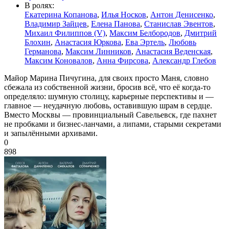
В ролях:
Екатерина Копанова
,
Илья Носков
,
Антон Денисенко
,
Владимир Зайцев
,
Елена Панова
,
Станислав Эвентов
,
Михаил Филиппов (V)
,
Максим Белбородов
,
Дмитрий
Блохин
,
Анастасия Юркова
,
Ева Эртель
,
Любовь
Германова
,
Максим Линников
,
Анастасия Веденская
,
Максим Коновалов
,
Анна Фирсова
,
Александр Глебов
Майор Марина Пичугина, для своих просто Маня, словно
сбежала из собственной жизни, бросив всё, что её когда-то
определяло: шумную столицу, карьерные перспективы и —
главное — неудачную любовь, оставившую шрам в сердце.
Вместо Москвы — провинциальный Савельевск, где пахнет
не пробками и бизнес-ланчами, а липами, старыми секретами
и запылёнными архивами.
0
898