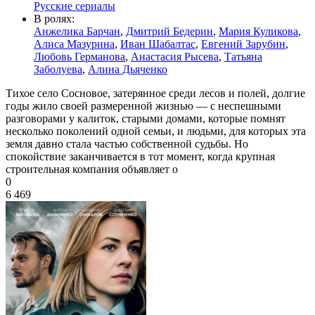
Русские сериалы
В ролях:
Анжелика Барчан
,
Дмитрий Бедерин
,
Мария Куликова
,
Алиса Мазурина
,
Иван Шабалтас
,
Евгений Зарубин
,
Любовь Германова
,
Анастасия Рысева
,
Татьяна
Заболуева
,
Алина Дьяченко
Тихое село Сосновое, затерянное среди лесов и полей, долгие
годы жило своей размеренной жизнью — с неспешными
разговорами у калиток, старыми домами, которые помнят
несколько поколений одной семьи, и людьми, для которых эта
земля давно стала частью собственной судьбы. Но
спокойствие заканчивается в тот момент, когда крупная
строительная компания объявляет о
0
6 469