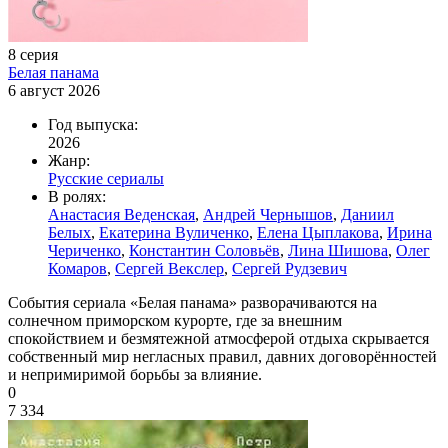
8 серия
Белая панама
6 август 2026
Год выпуска:
2026
Жанр:
Русские сериалы
В ролях:
Анастасия Веденская
,
Андрей Чернышов
,
Даниил
Белых
,
Екатерина Вуличенко
,
Елена Цыплакова
,
Ирина
Чериченко
,
Константин Соловьёв
,
Лина Шишова
,
Олег
Комаров
,
Сергей Векслер
,
Сергей Рудзевич
События сериала «Белая панама» разворачиваются на
солнечном приморском курорте, где за внешним
спокойствием и безмятежной атмосферой отдыха скрывается
собственный мир негласных правил, давних договорённостей
и непримиримой борьбы за влияние.
0
7 334