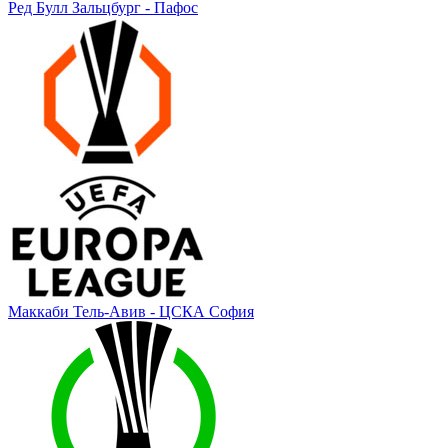
Ред Булл Зальцбург - Пафос
Маккаби Тель-Авив - ЦСКА София