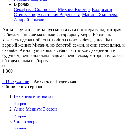
В ролях:
Серафима Соловьева
,
Михаил Кремер
,
Владимир
Стержаков
,
Анастасия Веденская
,
Марина Яковлева
,
Андрей Грызлов
Анна — учительница русского языка и литературы, которая
работает в школе маленького городка у моря. Её жизнь
казалась идеальной: она любила свою работу, у неё был
верный жених Михаил, из богатой семьи, и они готовились к
свадьбе. Анна чувствовала себя счастливой, уверенной в
будущем, ведь она была рядом с человеком, который казался
ей идеальным выбором.
0
1 360
HDDay.online
» Анастасия Веденская
Обновления сериалов
Без вины виноватая
4 серия
Анна Медиум 5 сезон
2 серия
Число зверя
3 серия