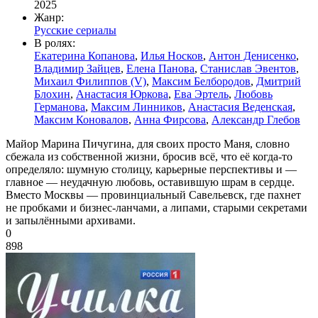
2025
Жанр:
Русские сериалы
В ролях:
Екатерина Копанова
,
Илья Носков
,
Антон Денисенко
,
Владимир Зайцев
,
Елена Панова
,
Станислав Эвентов
,
Михаил Филиппов (V)
,
Максим Белбородов
,
Дмитрий
Блохин
,
Анастасия Юркова
,
Ева Эртель
,
Любовь
Германова
,
Максим Линников
,
Анастасия Веденская
,
Максим Коновалов
,
Анна Фирсова
,
Александр Глебов
Майор Марина Пичугина, для своих просто Маня, словно
сбежала из собственной жизни, бросив всё, что её когда-то
определяло: шумную столицу, карьерные перспективы и —
главное — неудачную любовь, оставившую шрам в сердце.
Вместо Москвы — провинциальный Савельевск, где пахнет
не пробками и бизнес-ланчами, а липами, старыми секретами
и запылёнными архивами.
0
898