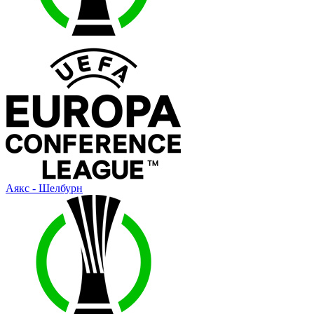
Аякс - Шелбурн