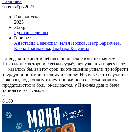
Танюшка
6 сентябрь 2025
Год выпуска:
2025
Жанр:
Русские сериалы
В ролях:
Анастасия Веденская
,
Илья Носков
,
Пётр Баранчеев
,
Елена Цыплакова
,
Глафира Козулина
Таня давно живёт в небольшой деревне вместе с мужем
Николаем, с которым связала судьбу вот уже почти десять лет
— казалось бы, за этот срок их отношения успели приобрести
твердую и почти незыблемую основу. Но, как часто случается
в жизни, под тонким слоем привычного счастья таились
предательство и боль: оказывается, у Николая давно была
тайная связь с самой
0
8 180