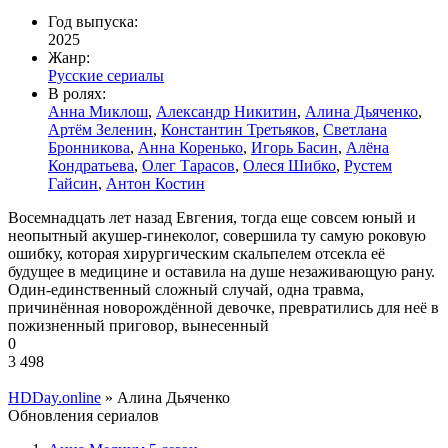
Год выпуска:
2025
Жанр:
Русские сериалы
В ролях:
Анна Миклош
,
Александр Никитин
,
Алина Дьяченко
,
Артём Зеленин
,
Константин Третьяков
,
Светлана
Бронникова
,
Анна Коренько
,
Игорь Басин
,
Алёна
Кондратьева
,
Олег Тарасов
,
Олеся Шибко
,
Рустем
Гайсин
,
Антон Костин
Восемнадцать лет назад Евгения, тогда еще совсем юный и
неопытный акушер-гинеколог, совершила ту самую роковую
ошибку, которая хирургическим скальпелем отсекла её
будущее в медицине и оставила на душе незаживающую рану.
Один-единственный сложный случай, одна травма,
причинённая новорождённой девочке, превратились для неё в
пожизненный приговор, вынесенный
0
3 498
HDDay.online
» Алина Дьяченко
Обновления сериалов