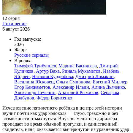
12 серия
Похищение
6 август 2026
Год выпуска:
2026
Жанр:
Русские сериалы
В ролях:
Тимофей Трибунцев
,
Марина Васильева
,
Дмитрий
Куличков
,
Артур Ваха
,
Риналь Мухаметов
,
Изабель
Эйдлен
,
Наталия Курдюбова
,
Дмитрий Ломакин
,
Василина Юсковец
,
Ольга Смирнова
,
Евгений Миллер
,
Егор Кенжаметов
,
Александр Ильин
,
Алина Дьяченко
,
Александр Печенин
,
Анатолий Рыжиков
,
Серафим
Долбунов
,
Фёдор Борисенко
Исчезновение пятилетнего ребёнка в центре этой истории
звучит почти как удар колокола — глухо, тревожно и без
возможности отмахнуться. Внук знаменитого дирижёра
пропадает во время обычной прогулки, и единственный
свидетель, няня, оказывается вычеркнутой из уравнения: удар