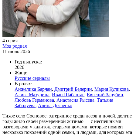
4 серия
Моя родная
11 июль 2026
Год выпуска:
2026
Жанр:
Русские сериалы
В ролях:
Анжелика Барчан
,
Дмитрий Бедерин
,
Мария Куликова
,
Алиса Мазурина
,
Иван Шабалтас
,
Евгений Зарубин
,
Любовь Германова
,
Анастасия Рысева
,
Татьяна
Заболуева
,
Алина Дьяченко
Тихое село Сосновое, затерянное среди лесов и полей, долгие
годы жило своей размеренной жизнью — с неспешными
разговорами у калиток, старыми домами, которые помнят
несколько поколений одной семьи, и людьми, для которых эта