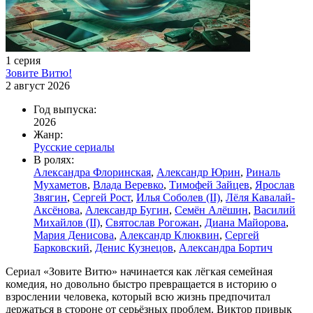
1 серия
Зовите Витю!
2 август 2026
Год выпуска:
2026
Жанр:
Русские сериалы
В ролях:
Александра Флоринская
,
Александр Юрин
,
Риналь
Мухаметов
,
Влада Веревко
,
Тимофей Зайцев
,
Ярослав
Звягин
,
Сергей Рост
,
Илья Соболев (II)
,
Лёля Кавалай-
Аксёнова
,
Александр Бугин
,
Семён Алёшин
,
Василий
Михайлов (II)
,
Святослав Рогожан
,
Диана Майорова
,
Мария Денисова
,
Александр Клюквин
,
Сергей
Барковский
,
Денис Кузнецов
,
Александра Бортич
Сериал «Зовите Витю» начинаетcя как лёгкая семейная
комедия, но довольно быстро превращается в историю о
взрослении человека, который всю жизнь предпочитал
держаться в стороне от серьёзных проблем. Виктор привык