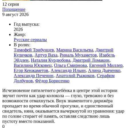
12 серия
Похищение
9 август 2026
Год выпуска:
2026
Жанр:
Русские сериалы
В ролях:
Тимофей Трибунцев
,
Марина Васильева
,
Дмитрий
Куличков
,
Артур Ваха
,
Риналь Мухаметов
,
Изабель
Эйдлен
,
Наталия Курдюбова
,
Дмитрий Ломакин
,
Василина Юсковец
,
Ольга Смирнова
,
Евгений Миллер
,
Егор Кенжаметов
,
Александр Ильин
,
Алина Дьяченко
,
Александр Печенин
,
Анатолий Рыжиков
,
Серафим
Долбунов
,
Фёдор Борисенко
Исчезновение пятилетнего ребёнка в центре этой истории
звучит почти как удар колокола — глухо, тревожно и без
возможности отмахнуться. Внук знаменитого дирижёра
пропадает во время обычной прогулки, и единственный
свидетель, няня, оказывается вычеркнутой из уравнения: удар
по голове стирает её память, оставляя следствию лишь
пустоту вместо показаний.
0