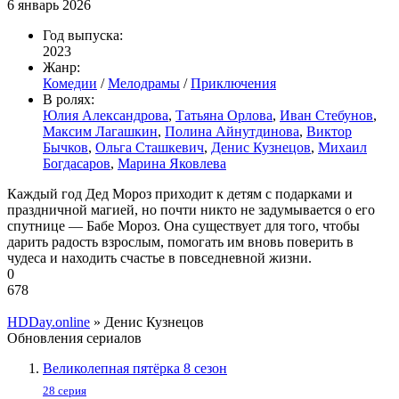
6 январь 2026
Год выпуска:
2023
Жанр:
Комедии
/
Мелодрамы
/
Приключения
В ролях:
Юлия Александрова
,
Татьяна Орлова
,
Иван Стебунов
,
Максим Лагашкин
,
Полина Айнутдинова
,
Виктор
Бычков
,
Ольга Сташкевич
,
Денис Кузнецов
,
Михаил
Богдасаров
,
Марина Яковлева
Каждый год Дед Мороз приходит к детям с подарками и
праздничной магией, но почти никто не задумывается о его
спутнице — Бабе Мороз. Она существует для того, чтобы
дарить радость взрослым, помогать им вновь поверить в
чудеса и находить счастье в повседневной жизни.
0
678
HDDay.online
» Денис Кузнецов
Обновления сериалов
Великолепная пятёрка 8 сезон
28 серия