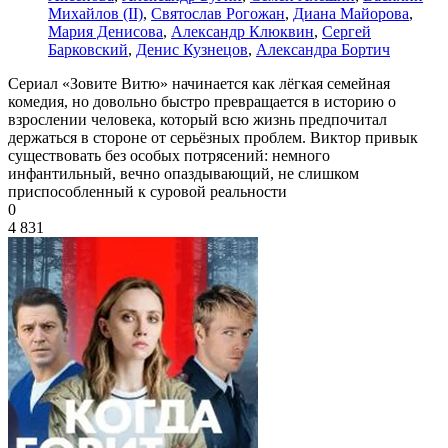
Михайлов (II)
,
Святослав Рогожан
,
Диана Майорова
,
Мария Денисова
,
Александр Клюквин
,
Сергей
Барковский
,
Денис Кузнецов
,
Александра Бортич
Сериал «Зовите Витю» начинаетcя как лёгкая семейная
комедия, но довольно быстро превращается в историю о
взрослении человека, который всю жизнь предпочитал
держаться в стороне от серьёзных проблем. Виктор привык
существовать без особых потрясений: немного
инфантильный, вечно опаздывающий, не слишком
приспособленный к суровой реальности
0
4 831