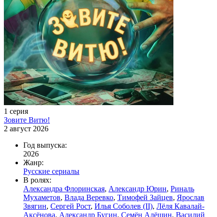
1 серия
Зовите Витю!
2 август 2026
Год выпуска:
2026
Жанр:
Русские сериалы
В ролях:
Александра Флоринская
,
Александр Юрин
,
Риналь
Мухаметов
,
Влада Веревко
,
Тимофей Зайцев
,
Ярослав
Звягин
,
Сергей Рост
,
Илья Соболев (II)
,
Лёля Кавалай-
Аксёнова
,
Александр Бугин
,
Семён Алёшин
,
Василий