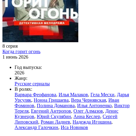
8 серия
Когда горит огонь
1 июнь 2026
Год выпуска:
2026
Жанр:
Русские сериалы
В ролях:
Варвара Феофанова
,
Илья Малаков
,
Гела Месхи
,
Дарья
Урсуляк
,
Нонна Гришаева
,
Вера Чернявская
,
Иван
Фоминов
,
Полина Доманова
,
Илья Антоненко
,
Виктор
Тереля
,
Евгений Антропов
,
Олег Алмазов
,
Денис
Кузнецов
,
Юрий Скулябин
,
Анна Кеслер
,
Сергей
Липовский
,
Роман Ладнев
,
Надежда Игошина
,
Александр Галочкин
,
Иса Новиков