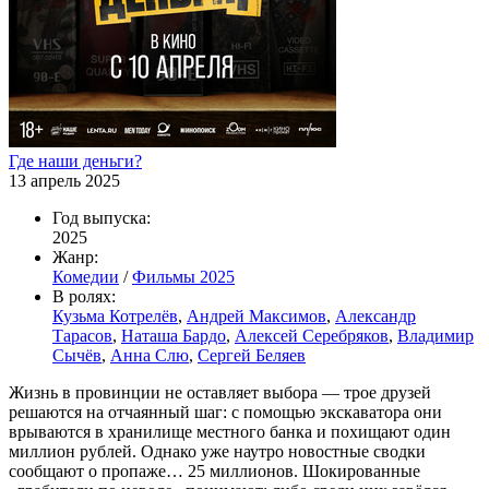
Где наши деньги?
13 апрель 2025
Год выпуска:
2025
Жанр:
Комедии
/
Фильмы 2025
В ролях:
Кузьма Котрелёв
,
Андрей Максимов
,
Александр
Тарасов
,
Наташа Бардо
,
Алексей Серебряков
,
Владимир
Сычёв
,
Анна Слю
,
Сергей Беляев
Жизнь в провинции не оставляет выбора — трое друзей
решаются на отчаянный шаг: с помощью экскаватора они
врываются в хранилище местного банка и похищают один
миллион рублей. Однако уже наутро новостные сводки
сообщают о пропаже… 25 миллионов. Шокированные