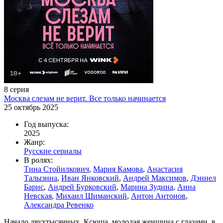
8 серия
Москва слезам не верит. Все только начинается
25 октябрь 2025
Год выпуска:
2025
Жанр:
Русские сериалы
В ролях:
Тина Стойилкович
,
Мария Камова
,
Анастасия
Талызина
,
Иван Янковский
,
Андрей Максимов
,
Дэниел
Барнс
,
Андрей Бурковский
,
Марина Зудина
,
Анна
Невская
,
Михаил Шиманский
,
Антон Антонов
,
Александра Ревенко
Начало двухтысячных. Ксюша, молодая женщина с глазами, в