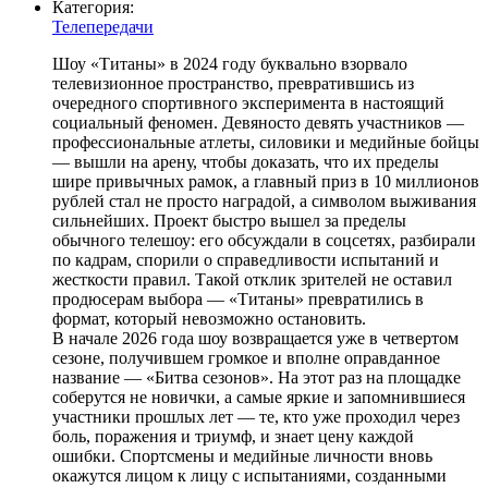
Категория:
Телепередачи
Шоу «Титаны» в 2024 году буквально взорвало
телевизионное пространство, превратившись из
очередного спортивного эксперимента в настоящий
социальный феномен. Девяносто девять участников —
профессиональные атлеты, силовики и медийные бойцы
— вышли на арену, чтобы доказать, что их пределы
шире привычных рамок, а главный приз в 10 миллионов
рублей стал не просто наградой, а символом выживания
сильнейших. Проект быстро вышел за пределы
обычного телешоу: его обсуждали в соцсетях, разбирали
по кадрам, спорили о справедливости испытаний и
жесткости правил. Такой отклик зрителей не оставил
продюсерам выбора — «Титаны» превратились в
формат, который невозможно остановить.
В начале 2026 года шоу возвращается уже в четвертом
сезоне, получившем громкое и вполне оправданное
название — «Битва сезонов». На этот раз на площадке
соберутся не новички, а самые яркие и запомнившиеся
участники прошлых лет — те, кто уже проходил через
боль, поражения и триумф, и знает цену каждой
ошибки. Спортсмены и медийные личности вновь
окажутся лицом к лицу с испытаниями, созданными