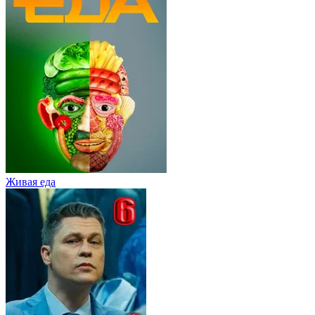
Живaя eдa