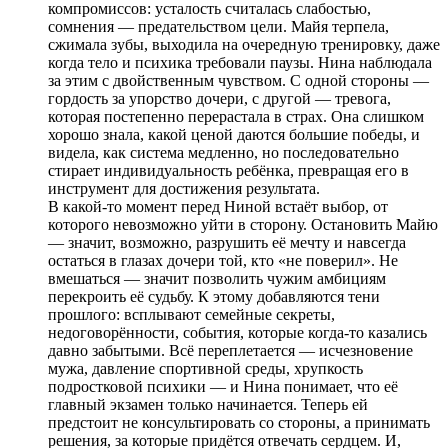
компромиссов: усталость считалась слабостью,
сомнения — предательством цели. Майя терпела,
сжимала зубы, выходила на очередную тренировку, даже
когда тело и психика требовали паузы. Нина наблюдала
за этим с двойственным чувством. С одной стороны —
гордость за упорство дочери, с другой — тревога,
которая постепенно перерастала в страх. Она слишком
хорошо знала, какой ценой даются большие победы, и
видела, как система медленно, но последовательно
стирает индивидуальность ребёнка, превращая его в
инструмент для достижения результата.
В какой-то момент перед Ниной встаёт выбор, от
которого невозможно уйти в сторону. Остановить Майю
— значит, возможно, разрушить её мечту и навсегда
остаться в глазах дочери той, кто «не поверил». Не
вмешаться — значит позволить чужим амбициям
перекроить её судьбу. К этому добавляются тени
прошлого: всплывают семейные секреты,
недоговорённости, события, которые когда-то казались
давно забытыми. Всё переплетается — исчезновение
мужа, давление спортивной среды, хрупкость
подростковой психики — и Нина понимает, что её
главный экзамен только начинается. Теперь ей
предстоит не консультировать со стороны, а принимать
решения, за которые придётся отвечать сердцем. И,