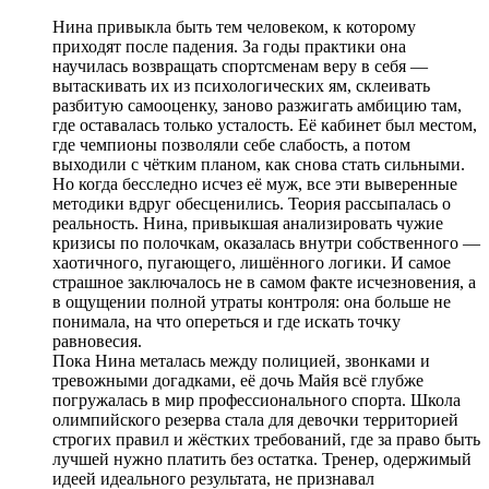
Нина привыкла быть тем человеком, к которому
приходят после падения. За годы практики она
научилась возвращать спортсменам веру в себя —
вытаскивать их из психологических ям, склеивать
разбитую самооценку, заново разжигать амбицию там,
где оставалась только усталость. Её кабинет был местом,
где чемпионы позволяли себе слабость, а потом
выходили с чётким планом, как снова стать сильными.
Но когда бесследно исчез её муж, все эти выверенные
методики вдруг обесценились. Теория рассыпалась о
реальность. Нина, привыкшая анализировать чужие
кризисы по полочкам, оказалась внутри собственного —
хаотичного, пугающего, лишённого логики. И самое
страшное заключалось не в самом факте исчезновения, а
в ощущении полной утраты контроля: она больше не
понимала, на что опереться и где искать точку
равновесия.
Пока Нина металась между полицией, звонками и
тревожными догадками, её дочь Майя всё глубже
погружалась в мир профессионального спорта. Школа
олимпийского резерва стала для девочки территорией
строгих правил и жёстких требований, где за право быть
лучшей нужно платить без остатка. Тренер, одержимый
идеей идеального результата, не признавал