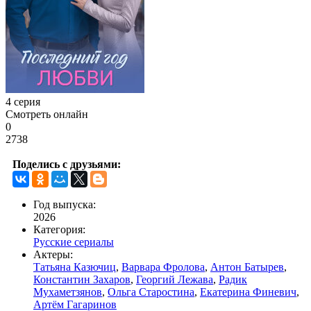
4 серия
Смотреть онлайн
0
2738
Поделись с друзьями:
Год выпуска:
2026
Категория:
Русские сериалы
Актеры:
Татьяна Казючиц
,
Варвара Фролова
,
Антон Батырев
,
Константин Захаров
,
Георгий Лежава
,
Радик
Мухаметзянов
,
Ольга Старостина
,
Екатерина Финевич
,
Артём Гагаринов