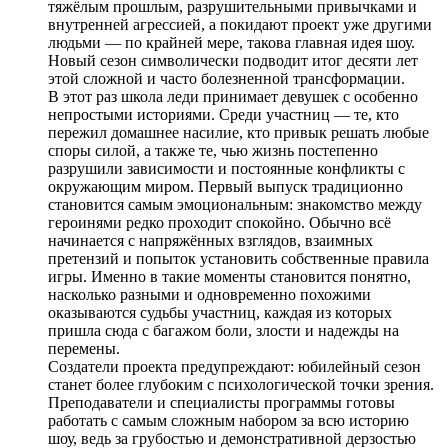
тяжёлым прошлым, разрушительными привычками и
внутренней агрессией, а покидают проект уже другими
людьми — по крайней мере, такова главная идея шоу.
Новый сезон символически подводит итог десяти лет
этой сложной и часто болезненной трансформации.
В этот раз школа леди принимает девушек с особенно
непростыми историями. Среди участниц — те, кто
пережил домашнее насилие, кто привык решать любые
споры силой, а также те, чью жизнь постепенно
разрушили зависимости и постоянные конфликты с
окружающим миром. Первый выпуск традиционно
становится самым эмоциональным: знакомство между
героинями редко проходит спокойно. Обычно всё
начинается с напряжённых взглядов, взаимных
претензий и попыток установить собственные правила
игры. Именно в такие моменты становится понятно,
насколько разными и одновременно похожими
оказываются судьбы участниц, каждая из которых
пришла сюда с багажом боли, злости и надежды на
перемены.
Создатели проекта предупреждают: юбилейный сезон
станет более глубоким с психологической точки зрения.
Преподаватели и специалисты программы готовы
работать с самым сложным набором за всю историю
шоу, ведь за грубостью и демонстративной дерзостью