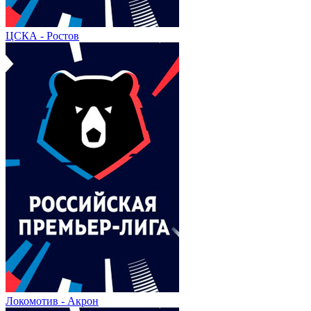
ЦСКА - Ростов
Локомотив - Акрон