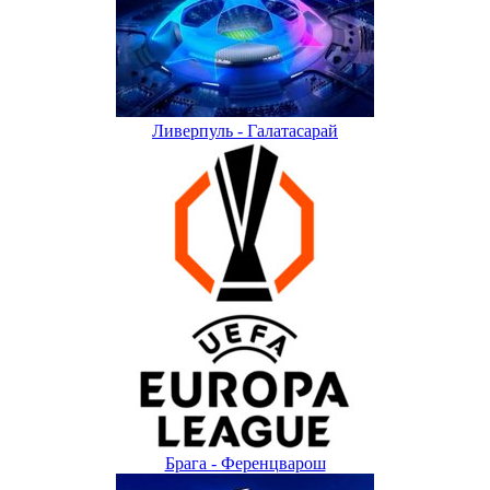
Ливерпуль - Галатасарай
Брага - Ференцварош