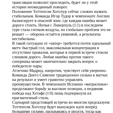
трансляция позволит проследить, будет ли у этой
истории неожиданный поворот.
Положение Тоттенхэм Хотспур сейчас сложно назвать
стабильным. Команда Игор Тудор в чемпионате Англии
балансирует в опасной зоне, где каждая ошибка может
дорого стоить. Ничья с Ливерпуль (1:1) в последнем
туре стала глотком воздуха, но глобально проблем это не
решает — оборона остаётся уязвимой, а результаты
нестабильны.
В такой ситуации от «шпор» требуется почти идеальный
матч: быстрый гол, максимальная концентрация и
отсутствие провалов, которые в первой встрече стоили
слишком дорого. Любая ошибка против такого
соперника может окончательно закрыть вопрос о
победителе пары.
Атлетико Мадрид, напротив, чувствует себя уверенно.
Команда Диего Симеоне традиционно сильна в матчах
на результат и умеет грамотно управлять
преимуществом. В чемпионате Испании «матрасники»
продолжают борьбу за высокие позиции, а недавняя
победа над Хетафе (1:0) лишь подчеркнула их
прагматичный стиль.
Сценарий предстоящей встречи во многом предсказуем:
Тоттенхэм Хотспур будет вынужден идти вперёд
большими силами, раскрываясь и рискуя, тогда как