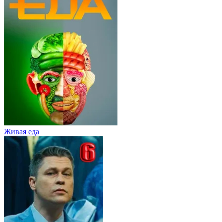
Живaя eдa