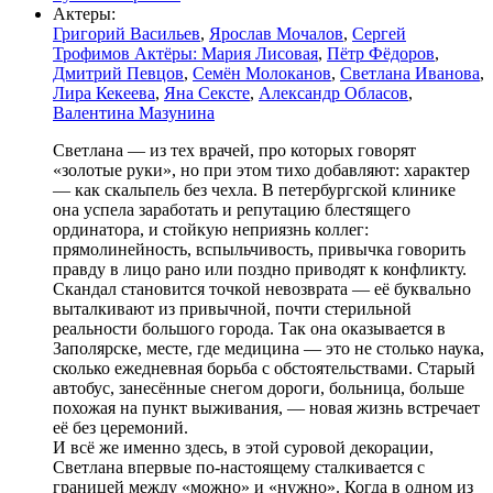
Актеры:
Григорий Васильев
,
Ярослав Мочалов
,
Сергей
Трофимов Актёры: Мария Лисовая
,
Пётр Фёдоров
,
Дмитрий Певцов
,
Семён Молоканов
,
Светлана Иванова
,
Лира Кекеева
,
Яна Сексте
,
Александр Обласов
,
Валентина Мазунина
Светлана — из тех врачей, про которых говорят
«золотые руки», но при этом тихо добавляют: характер
— как скальпель без чехла. В петербургской клинике
она успела заработать и репутацию блестящего
ординатора, и стойкую неприязнь коллег:
прямолинейность, вспыльчивость, привычка говорить
правду в лицо рано или поздно приводят к конфликту.
Скандал становится точкой невозврата — её буквально
выталкивают из привычной, почти стерильной
реальности большого города. Так она оказывается в
Заполярске, месте, где медицина — это не столько наука,
сколько ежедневная борьба с обстоятельствами. Старый
автобус, занесённые снегом дороги, больница, больше
похожая на пункт выживания, — новая жизнь встречает
её без церемоний.
И всё же именно здесь, в этой суровой декорации,
Светлана впервые по-настоящему сталкивается с
границей между «можно» и «нужно». Когда в одном из