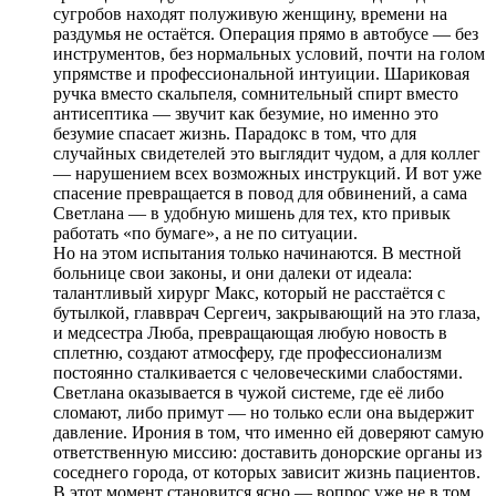
сугробов находят полуживую женщину, времени на
раздумья не остаётся. Операция прямо в автобусе — без
инструментов, без нормальных условий, почти на голом
упрямстве и профессиональной интуиции. Шариковая
ручка вместо скальпеля, сомнительный спирт вместо
антисептика — звучит как безумие, но именно это
безумие спасает жизнь. Парадокс в том, что для
случайных свидетелей это выглядит чудом, а для коллег
— нарушением всех возможных инструкций. И вот уже
спасение превращается в повод для обвинений, а сама
Светлана — в удобную мишень для тех, кто привык
работать «по бумаге», а не по ситуации.
Но на этом испытания только начинаются. В местной
больнице свои законы, и они далеки от идеала:
талантливый хирург Макс, который не расстаётся с
бутылкой, главврач Сергеич, закрывающий на это глаза,
и медсестра Люба, превращающая любую новость в
сплетню, создают атмосферу, где профессионализм
постоянно сталкивается с человеческими слабостями.
Светлана оказывается в чужой системе, где её либо
сломают, либо примут — но только если она выдержит
давление. Ирония в том, что именно ей доверяют самую
ответственную миссию: доставить донорские органы из
соседнего города, от которых зависит жизнь пациентов.
В этот момент становится ясно — вопрос уже не в том,