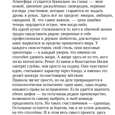
Атмосфера сгущается буквально на глазах — звон
ножей, шипение раскалённых сковородок, нервные
взгляды участников, которые стараются не выдать
дрожь в руках. Здесь всё на пределе: эмоции, амбиции,
ожидания. И, что самое важное, — цена ошибки
теперь ощущается острее, чем когда-либо.
На одной кухне сталкиваются те, кого в обычной жизни
трудно представить рядом: уверенные в себе
профессионалы и дерзкие любители, для которых это
шанс вырваться за пределы привычного мира. У
каждого своя история, свой стиль, свои вкусовые
ориентиры — и каждый уверен, что именно он
способен удивить жюри. А жюри здесь не из тех, кого
легко впечатлить: Ренат Агзамов и Константин Ивлев
смотрят глубже, чем просто на подачу. Они чувствуют
идею, считывают характер через блюдо, и именно это
делает конкурс по-настоящему жёстким.
Правила звучат просто, но на деле превращаются в
психологическое испытание: один шанс, одна подача,
никакого права на исправление. Если удаётся зацепить
обоих шефов — ты получаешь редкое преимущество,
возможность самому выбрать, в чьей команде
продолжить путь. Но таких счастливчиков — единицы.
Остальные остаются за бортом, так и не успев доказать,
на что способны. И в этом весь смысл проекта: здесь