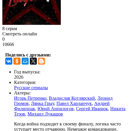
8 серия
Смотреть онлайн
0
10666
Поделись с друзьями:
Год выпуска:
2026
Категория:
Русские сериалы
Актеры:
Игорь Петренко
,
Владислав Котлярский
,
Леонид
Громов
,
Лянка Грыу
,
Павел Харланчук
,
Андрей
Филиппак
,
Юрий Анпилогов
,
Сергей Иванюк
,
Никита
Тезов
,
Михаил Лукашов
Когда война подходит к своему финалу, логика часто
уступает место отчаянию. Немецкое командование,