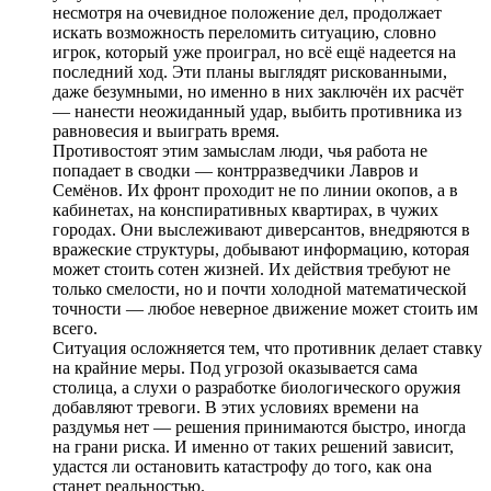
несмотря на очевидное положение дел, продолжает
искать возможность переломить ситуацию, словно
игрок, который уже проиграл, но всё ещё надеется на
последний ход. Эти планы выглядят рискованными,
даже безумными, но именно в них заключён их расчёт
— нанести неожиданный удар, выбить противника из
равновесия и выиграть время.
Противостоят этим замыслам люди, чья работа не
попадает в сводки — контрразведчики Лавров и
Семёнов. Их фронт проходит не по линии окопов, а в
кабинетах, на конспиративных квартирах, в чужих
городах. Они выслеживают диверсантов, внедряются в
вражеские структуры, добывают информацию, которая
может стоить сотен жизней. Их действия требуют не
только смелости, но и почти холодной математической
точности — любое неверное движение может стоить им
всего.
Ситуация осложняется тем, что противник делает ставку
на крайние меры. Под угрозой оказывается сама
столица, а слухи о разработке биологического оружия
добавляют тревоги. В этих условиях времени на
раздумья нет — решения принимаются быстро, иногда
на грани риска. И именно от таких решений зависит,
удастся ли остановить катастрофу до того, как она
станет реальностью.