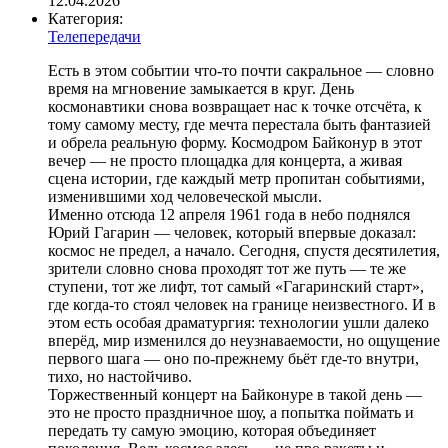
12.04.2026
Категория:
Телепередачи
Есть в этом событии что-то почти сакральное — словно
время на мгновение замыкается в круг. День
космонавтики снова возвращает нас к точке отсчёта, к
тому самому месту, где мечта перестала быть фантазией
и обрела реальную форму. Космодром Байконур в этот
вечер — не просто площадка для концерта, а живая
сцена истории, где каждый метр пропитан событиями,
изменившими ход человеческой мысли.
Именно отсюда 12 апреля 1961 года в небо поднялся
Юрий Гагарин — человек, который впервые доказал:
космос не предел, а начало. Сегодня, спустя десятилетия,
зрители словно снова проходят тот же путь — те же
ступени, тот же лифт, тот самый «Гагаринский старт»,
где когда-то стоял человек на границе неизвестного. И в
этом есть особая драматургия: технологии ушли далеко
вперёд, мир изменился до неузнаваемости, но ощущение
первого шага — оно по-прежнему бьёт где-то внутри,
тихо, но настойчиво.
Торжественный концерт на Байконуре в такой день —
это не просто праздничное шоу, а попытка поймать и
передать ту самую эмоцию, которая объединяет