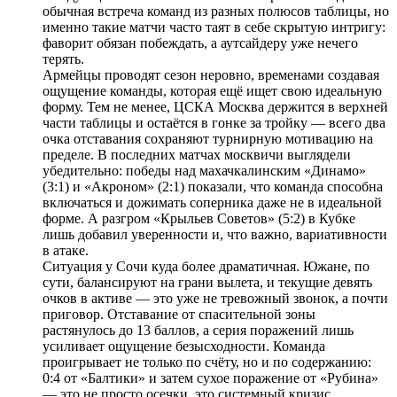
обычная встреча команд из разных полюсов таблицы, но
именно такие матчи часто таят в себе скрытую интригу:
фаворит обязан побеждать, а аутсайдеру уже нечего
терять.
Армейцы проводят сезон неровно, временами создавая
ощущение команды, которая ещё ищет свою идеальную
форму. Тем не менее, ЦСКА Москва держится в верхней
части таблицы и остаётся в гонке за тройку — всего два
очка отставания сохраняют турнирную мотивацию на
пределе. В последних матчах москвичи выглядели
убедительно: победы над махачкалинским «Динамо»
(3:1) и «Акроном» (2:1) показали, что команда способна
включаться и дожимать соперника даже не в идеальной
форме. А разгром «Крыльев Советов» (5:2) в Кубке
лишь добавил уверенности и, что важно, вариативности
в атаке.
Ситуация у Сочи куда более драматичная. Южане, по
сути, балансируют на грани вылета, и текущие девять
очков в активе — это уже не тревожный звонок, а почти
приговор. Отставание от спасительной зоны
растянулось до 13 баллов, а серия поражений лишь
усиливает ощущение безысходности. Команда
проигрывает не только по счёту, но и по содержанию:
0:4 от «Балтики» и затем сухое поражение от «Рубина»
— это не просто осечки, это системный кризис.