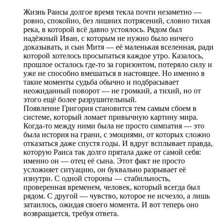
Жизнь Раисы долгое время текла почти незаметно —
ровно, спокойно, без лишних потрясений, словно тихая
река, в которой всё давно устоялось. Рядом был
надёжный Иван, с которым не нужно было ничего
доказывать, и сын Митя — её маленькая вселенная, ради
которой хотелось просыпаться каждое утро. Казалось,
прошлое осталось где-то за горизонтом, потеряло силу и
уже не способно вмешаться в настоящее. Но именно в
такие моменты судьба обычно и подбрасывает
неожиданный поворот — не громкий, а тихий, но от
этого ещё более разрушительный.
Появление Григория становится тем самым сбоем в
системе, который ломает привычную картину мира.
Когда-то между ними была не просто симпатия — это
была история на грани, с эмоциями, от которых сложно
отказаться даже спустя годы. И вдруг всплывает правда,
которую Раиса так долго прятала даже от самой себя:
именно он — отец её сына. Этот факт не просто
усложняет ситуацию, он буквально разрывает её
изнутри. С одной стороны — стабильность,
проверенная временем, человек, который всегда был
рядом. С другой — чувство, которое не исчезло, а лишь
затаилось, ожидая своего момента. И вот теперь оно
возвращается, требуя ответа.