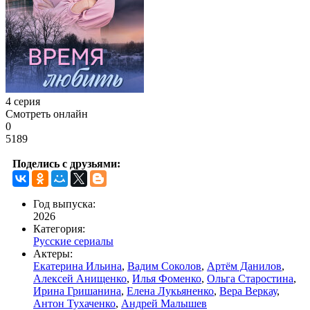
4 серия
Смотреть онлайн
0
5189
Поделись с друзьями:
Год выпуска:
2026
Категория:
Русские сериалы
Актеры:
Екатерина Ильина
,
Вадим Соколов
,
Артём Данилов
,
Алексей Анищенко
,
Илья Фоменко
,
Ольга Старостина
,
Ирина Гришанина
,
Елена Лукьяненко
,
Вера Веркау
,
Антон Тухаченко
,
Андрей Малышев