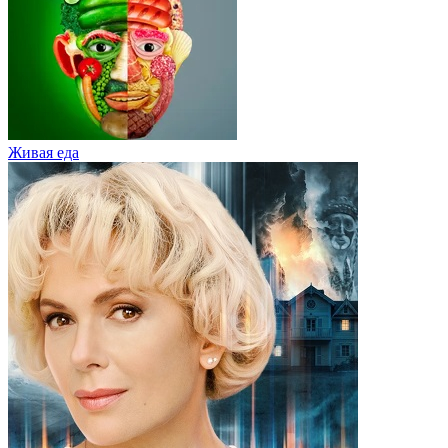
Живaя eдa