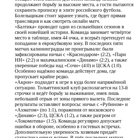
продолжают борьбу за высокие места, а гости пытаются
сохранить прописку в элите российского футбола.
Болельщикам стоит заранее узнать, где будет прямая
трансляция и как смотреть онлайн матч.
«Балтика» проводит один из сильнейших сезонов в
своей новейшей истории. Команда занимает четвёртое
место в таблице, имея 44 очка, и всерьёз претендует на
попадание в еврокубковую зону. В последних пяти
матчах калининградцы не проигрывали: были
зафиксированы ничьи с «Краснодаром» (2:2), «Пари
НН» (2:2) и махачкалинским «Динамо» (2:2), а также
уверенные победы над «Сочи» (4:0) и ЦСКА (1:0).
Особенно надёжно команда действует дома, где
пропускает крайне редко.
«Акрон» подходит к игре в куда более напряжённой
ситуации. Тольяттинский клуб располагается на 13-й
строчке и ведёт борьбу за выживание, имея лишь
небольшой отрыв от зоны прямого вылета. Последние
результаты оставляют вопросы: ничьи с «Рубином» и
«Ахматом» (по 1:1), поражения от московского
«Динамо» (2:3), ЦСКА (1:2), а также разгром от
«Локомотива» (1:5). Команда регулярно допускает
ошибки в обороне, особенно в гостевых встречах.
Дополнительную уверенность хозяевам придаёт
статистика очных встреч. В трёх последних матчах