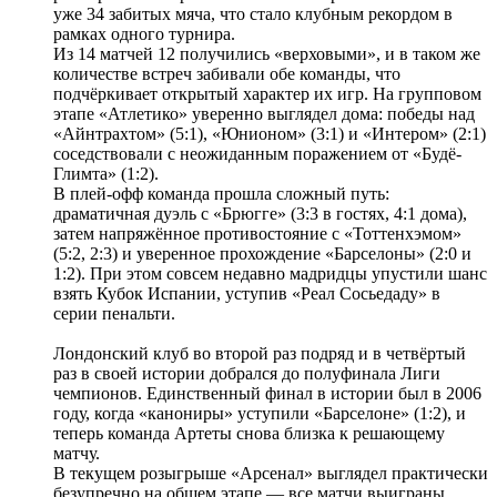
уже 34 забитых мяча, что стало клубным рекордом в
рамках одного турнира.
Из 14 матчей 12 получились «верховыми», и в таком же
количестве встреч забивали обе команды, что
подчёркивает открытый характер их игр. На групповом
этапе «Атлетико» уверенно выглядел дома: победы над
«Айнтрахтом» (5:1), «Юнионом» (3:1) и «Интером» (2:1)
соседствовали с неожиданным поражением от «Будё-
Глимта» (1:2).
В плей-офф команда прошла сложный путь:
драматичная дуэль с «Брюгге» (3:3 в гостях, 4:1 дома),
затем напряжённое противостояние с «Тоттенхэмом»
(5:2, 2:3) и уверенное прохождение «Барселоны» (2:0 и
1:2). При этом совсем недавно мадридцы упустили шанс
взять Кубок Испании, уступив «Реал Сосьедаду» в
серии пенальти.
Лондонский клуб во второй раз подряд и в четвёртый
раз в своей истории добрался до полуфинала Лиги
чемпионов. Единственный финал в истории был в 2006
году, когда «канониры» уступили «Барселоне» (1:2), и
теперь команда Артеты снова близка к решающему
матчу.
В текущем розыгрыше «Арсенал» выглядел практически
безупречно на общем этапе — все матчи выиграны,