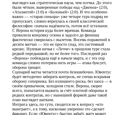
выглядел как стратегическая пауза, чем осечка. До этого
были чёткие, выверенные победы над «Дженоа» (2:0),
«Аталантой» (1:0) и «Болоньей» (2:0). И что особенно
важно — «старая синьора» уже четыре тура подряд не
пропускает, словно вернулась к своей классической
философии: сначала надёжность, потом всё остальное.
С Верона история куда более мрачная. Команда
провалила концовку сезона и задолго до финиша
фактически смирилась с вылетом. Восемь поражений в
десяти матчах — это не просто спад, это системный
кризис. Нулевая ничья с «Лечче» в прошлом туре стала
редкой передышкой, но не более того. Последний раз
«Верона» побеждала ещё в начале марта, и с тех пор
команда словно потеряла нить игры — атака буксует,
оборона трещит.
Сценарий матча читается почти безошибочно. Ювентус
будет методично забирать контроль, не спеша вскрывая
оборону соперника. Без излишнего риска, без хаоса — в
своём привычном, холодном стиле. Верона, скорее
всего, попытается выжить за счёт плотной обороны и
редких контратак, но с нынешней формой даже такой
план выглядит шатким.
Интрига здесь, по сути, сводится не к вопросу «кто
выиграет», а к тому, насколько уверенно это сделает
фаворит. Если «Ювентус» быстро забьёт, матч может