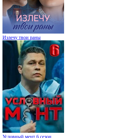
Излечу твои раны
Условный мент 6 сезон