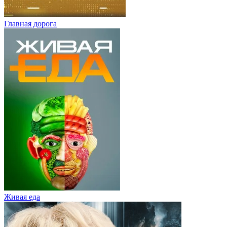
Главная дорога
Живaя eдa