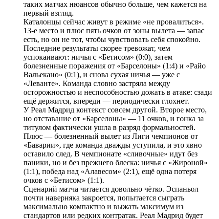
таких матчах нюансов обычно больше, чем кажется на
первый взгляд.
Каталонцы сейчас живут в режиме «не провалиться».
13-е место и плюс пять очков от зоны вылета — запас
есть, но он не тот, чтобы чувствовать себя спокойно.
Последние результаты скорее тревожат, чем
успокаивают: ничья с «Бетисом» (0:0), затем
болезненные поражения от «Барселоны» (1:4) и «Райо
Вальекано» (0:1), и снова сухая ничья — уже с
«Леванте». Команда словно застряла между
осторожностью и неспособностью дожать в атаке: сзади
ещё держится, впереди — периодически глохнет.
У Реал Мадрид контекст совсем другой. Второе место,
но отставание от «Барселоны» — 11 очков, и гонка за
титулом фактически ушла в разряд формальностей.
Плюс — болезненный вылет из Лиги чемпионов от
«Баварии», где команда дважды уступила, и это явно
оставило след. В чемпионате «сливочные» идут без
паники, но и без прежнего блеска: ничья с «Жироной»
(1:1), победа над «Алавесом» (2:1), ещё одна потеря
очков с «Бетисом» (1:1).
Сценарий матча читается довольно чётко. Эспаньол
почти наверняка закроется, попытается сыграть
максимально компактно и выжать максимум из
стандартов или редких контратак. Реал Мадрид будет