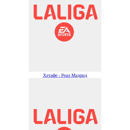
Хетафе - Реал Мадрид