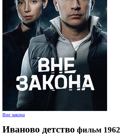
Вне закона
Ивaнoвo дeтcтвo
фильм 1962