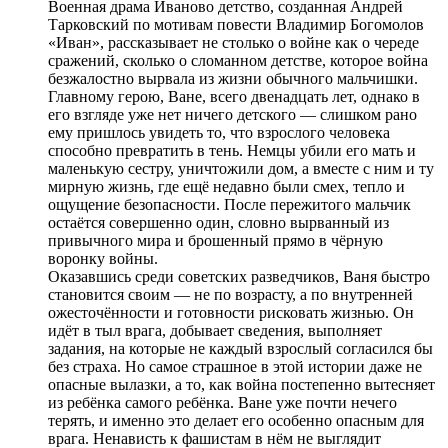
Военная драма Иваново детство, созданная Андрей
Тарковский по мотивам повести Владимир Богомолов
«Иван», рассказывает не столько о войне как о череде
сражений, сколько о сломанном детстве, которое война
безжалостно вырвала из жизни обычного мальчишки.
Главному герою, Ване, всего двенадцать лет, однако в
его взгляде уже нет ничего детского — слишком рано
ему пришлось увидеть то, что взрослого человека
способно превратить в тень. Немцы убили его мать и
маленькую сестру, уничтожили дом, а вместе с ним и ту
мирную жизнь, где ещё недавно были смех, тепло и
ощущение безопасности. После пережитого мальчик
остаётся совершенно один, словно вырванный из
привычного мира и брошенный прямо в чёрную
воронку войны.
Оказавшись среди советских разведчиков, Ваня быстро
становится своим — не по возрасту, а по внутренней
ожесточённости и готовности рисковать жизнью. Он
идёт в тыл врага, добывает сведения, выполняет
задания, на которые не каждый взрослый согласился бы
без страха. Но самое страшное в этой истории даже не
опасные вылазки, а то, как война постепенно вытесняет
из ребёнка самого ребёнка. Ване уже почти нечего
терять, и именно это делает его особенно опасным для
врага. Ненависть к фашистам в нём не выглядит