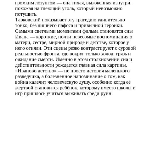
громким лозунгом — она тихая, выжженная изнутри,
похожая на тлеющий уголь, который невозможно
потушить.
Тарковский показывает эту трагедию удивительно
тонко, без лишнего пафоса и привычной героики.
Самыми светлыми моментами фильма становятся сны
Ивана — короткие, почти невесомые воспоминания о
матери, сестре, мирной природе и детстве, которое у
него отняли. Эти сцены резко контрастируют с суровой
реальностью фронта, где вокруг только холод, грязь и
ожидание смерти. Именно в этом столкновении сна и
действительности рождается главная сила картины.
«Иваново детство» — не просто история маленького
разведчика, а болезненное напоминание о том, как
война калечит человеческую душу, особенно когда её
жертвой становится ребёнок, которому вместо школы и
игр пришлось учиться выживать среди руин.