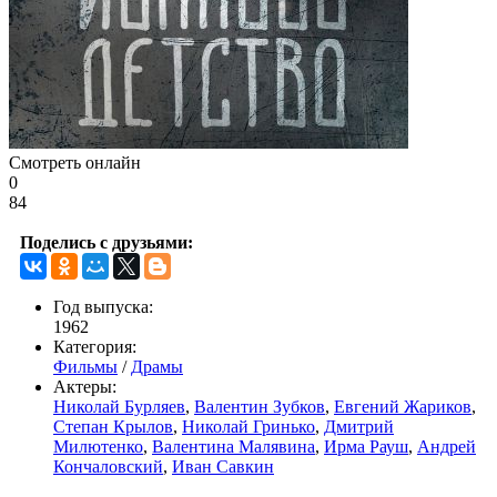
Смотреть онлайн
0
84
Поделись с друзьями:
Год выпуска:
1962
Категория:
Фильмы
/
Драмы
Актеры:
Николай Бурляев
,
Валентин Зубков
,
Евгений Жариков
,
Степан Крылов
,
Николай Гринько
,
Дмитрий
Милютенко
,
Валентина Малявина
,
Ирма Рауш
,
Андрей
Кончаловский
,
Иван Савкин