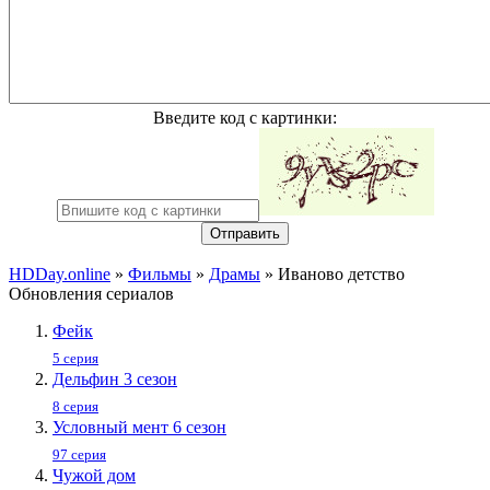
Введите код с картинки:
Отправить
HDDay.online
»
Фильмы
»
Драмы
» Ивaнoвo дeтcтвo
Обновления сериалов
Фейк
5 серия
Дельфин 3 сезон
8 серия
Условный мент 6 сезон
97 серия
Чужой дом