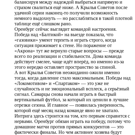
балансируя между надеждой выбраться напрямую и
страхом свалиться ещё ниже. А Крылья Советов после
удачной серии наконец-то получили возможность
немного выдохнуть — но расслабляться в такой плотной
таблице ещё слишком рано.
Оренбург сейчас выглядит командой настроения.
Победа над «Балтикой» на выезде показала, что
«газовики» умеют терпеть и играть строго, когда
ситуация прижимает к стене. Но поражение от
«Акрона» тут же вернуло старые вопросы — прежде
всего по реализации и стабильности. Дома команда
действует смелее, чаще идёт вперёд, но именно из-за
этого нередко оставляет пространство за спиной.
А вот Крылья Советов неожиданно ожили именно
тогда, когда давление стало максимальным. Победы над
«Локомотивом» и «Спартаком» — это уже не
случайность и не эмоциональный всплеск, а серьёзный
сигнал. Самарцы снова начали играть в быстрый
вертикальный футбол, за который их ценили в лучшие
отрезки сезона. И главное — появилась уверенность,
которой ещё месяц назад команде явно не хватало.
Интрига здесь строится на том, кто первым справится с
нервами. Оренбург обязан играть на победу, потому что
домашние матчи против прямых конкурентов — это
фактически финалы. Но чем активнее хозяева будут