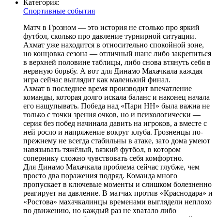
Категория:
Спортивные события
Матч в Грозном — это история не столько про яркий
футбол, сколько про давление турнирной ситуации.
Ахмат уже находится в относительно спокойной зоне,
но концовка сезона — отличный шанс либо закрепиться
в верхней половине таблицы, либо снова втянуть себя в
нервную борьбу. А вот для Динамо Махачкала каждая
игра сейчас выглядит как маленький финал.
Ахмат в последнее время производит впечатление
команды, которая долго искала баланс и наконец начала
его нащупывать. Победа над «Пари НН» была важна не
только с точки зрения очков, но и психологически —
серия без побед начинала давить на игроков, а вместе с
ней росло и напряжение вокруг клуба. Грозненцы по-
прежнему не всегда стабильны в атаке, зато дома умеют
навязывать тяжёлый, вязкий футбол, в котором
сопернику сложно чувствовать себя комфортно.
Для Динамо Махачкала проблема сейчас глубже, чем
просто два поражения подряд. Команда много
пропускает в ключевые моменты и слишком болезненно
реагирует на давление. В матчах против «Краснодара» и
«Ростова» махачкалинцы временами выглядели неплохо
по движению, но каждый раз не хватало либо