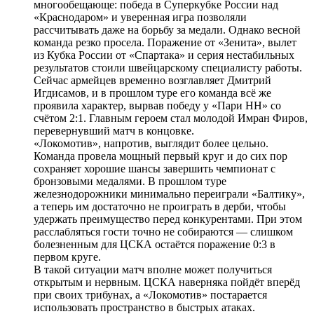
многообещающе: победа в Суперкубке России над
«Краснодаром» и уверенная игра позволяли
рассчитывать даже на борьбу за медали. Однако весной
команда резко просела. Поражение от «Зенита», вылет
из Кубка России от «Спартака» и серия нестабильных
результатов стоили швейцарскому специалисту работы.
Сейчас армейцев временно возглавляет Дмитрий
Игдисамов, и в прошлом туре его команда всё же
проявила характер, вырвав победу у «Пари НН» со
счётом 2:1. Главным героем стал молодой Имран Фиров,
перевернувший матч в концовке.
«Локомотив», напротив, выглядит более цельно.
Команда провела мощный первый круг и до сих пор
сохраняет хорошие шансы завершить чемпионат с
бронзовыми медалями. В прошлом туре
железнодорожники минимально переиграли «Балтику»,
а теперь им достаточно не проиграть в дерби, чтобы
удержать преимущество перед конкурентами. При этом
расслабляться гости точно не собираются — слишком
болезненным для ЦСКА остаётся поражение 0:3 в
первом круге.
В такой ситуации матч вполне может получиться
открытым и нервным. ЦСКА наверняка пойдёт вперёд
при своих трибунах, а «Локомотив» постарается
использовать пространство в быстрых атаках.