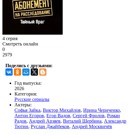
4 серия
Смотреть онлайн
0
2979
Поделись с друзьями:
Год выпуска:
2026
Категория:
Русские сериалы
Актеры:
Софья Зайка
,
Виктор Михайлов
,
Ирина Чериченко
,
Антон Егоров
,
Егор Вадов
,
Сергей Фролов
,
Роман
Радов
,
Андрей Арзяев
,
Виталий Щербина
,
Александр
Тютин
,
Руслан Джайбеков
,
Андрей Москвичёв