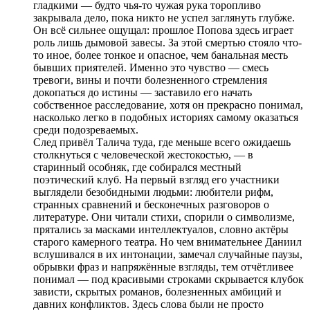
гладкими — будто чья-то чужая рука торопливо
закрывала дело, пока никто не успел заглянуть глубже.
Он всё сильнее ощущал: прошлое Попова здесь играет
роль лишь дымовой завесы. За этой смертью стояло что-
то иное, более тонкое и опасное, чем банальная месть
бывших приятелей. Именно это чувство — смесь
тревоги, вины и почти болезненного стремления
докопаться до истины — заставило его начать
собственное расследование, хотя он прекрасно понимал,
насколько легко в подобных историях самому оказаться
среди подозреваемых.
След привёл Талича туда, где меньше всего ожидаешь
столкнуться с человеческой жестокостью, — в
старинный особняк, где собирался местный
поэтический клуб. На первый взгляд его участники
выглядели безобидными людьми: любители рифм,
странных сравнений и бесконечных разговоров о
литературе. Они читали стихи, спорили о символизме,
прятались за масками интеллектуалов, словно актёры
старого камерного театра. Но чем внимательнее Даниил
вслушивался в их интонации, замечал случайные паузы,
обрывки фраз и напряжённые взгляды, тем отчётливее
понимал — под красивыми строками скрывается клубок
зависти, скрытых романов, болезненных амбиций и
давних конфликтов. Здесь слова были не просто