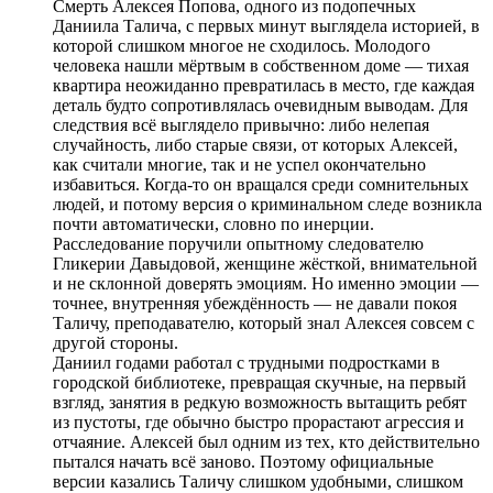
Смерть Алексея Попова, одного из подопечных
Даниила Талича, с первых минут выглядела историей, в
которой слишком многое не сходилось. Молодого
человека нашли мёртвым в собственном доме — тихая
квартира неожиданно превратилась в место, где каждая
деталь будто сопротивлялась очевидным выводам. Для
следствия всё выглядело привычно: либо нелепая
случайность, либо старые связи, от которых Алексей,
как считали многие, так и не успел окончательно
избавиться. Когда-то он вращался среди сомнительных
людей, и потому версия о криминальном следе возникла
почти автоматически, словно по инерции.
Расследование поручили опытному следователю
Гликерии Давыдовой, женщине жёсткой, внимательной
и не склонной доверять эмоциям. Но именно эмоции —
точнее, внутренняя убеждённость — не давали покоя
Таличу, преподавателю, который знал Алексея совсем с
другой стороны.
Даниил годами работал с трудными подростками в
городской библиотеке, превращая скучные, на первый
взгляд, занятия в редкую возможность вытащить ребят
из пустоты, где обычно быстро прорастают агрессия и
отчаяние. Алексей был одним из тех, кто действительно
пытался начать всё заново. Поэтому официальные
версии казались Таличу слишком удобными, слишком