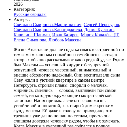
2026
Категория:
Русские сериалы
Актеры:
Светлана Смирнова-Марцинкевич
,
Сергей Перегудов
,
Светлана Смирнова-Кацагаджиева
,
Денис Кузякин
,
Каролина Шарман
,
Иван Батарев
,
Мария Ковалёва (II)
,
Елена Симонова
,
Любовь Макеева
Жизнь Анастасии долгие годы казалась выстроенной по
тем самым канонам спокойного семейного счастья, о
которых обычно рассказывают как о редкой удаче. Рядом
был Максим — успешный хирург с безупречной
репутацией, человек уверенный, внимательный и
внешне абсолютно надёжный. Они воспитывали сына
Севу, жили в уютной квартире в самом центре
Петербурга, строили планы, спорили о мелочах,
мирились, смеялись — словом, выглядели той самой
семьёй, на которую окружающие смотрят с лёгкой
завистью. Настя привыкла считать свою жизнь
устойчивой и понятной, как старый дом с крепким
фундаментом. Ей даже в голову не приходило, что
трещины уже давно пошли по стенам, просто она
слишком доверяла человеку рядом, чтобы их замечать.
Когда Максим в очередной раз собрался в родное