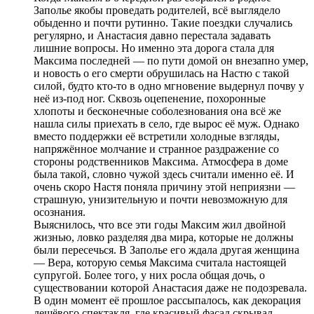
Заполье якобы проведать родителей, всё выглядело
обыденно и почти рутинно. Такие поездки случались
регулярно, и Анастасия давно перестала задавать
лишние вопросы. Но именно эта дорога стала для
Максима последней — по пути домой он внезапно умер,
и новость о его смерти обрушилась на Настю с такой
силой, будто кто-то в одно мгновение выдернул почву у
неё из-под ног. Сквозь оцепенение, похоронные
хлопоты и бесконечные соболезнования она всё же
нашла силы приехать в село, где вырос её муж. Однако
вместо поддержки её встретили холодные взгляды,
напряжённое молчание и странное раздражение со
стороны родственников Максима. Атмосфера в доме
была такой, словно чужой здесь считали именно её. И
очень скоро Настя поняла причину этой неприязни —
страшную, унизительную и почти невозможную для
осознания.
Выяснилось, что все эти годы Максим жил двойной
жизнью, ловко разделяя два мира, которые не должны
были пересечься. В Заполье его ждала другая женщина
— Вера, которую семья Максима считала настоящей
супругой. Более того, у них росла общая дочь, о
существовании которой Анастасия даже не подозревала.
В один момент её прошлое рассыпалось, как декорация
дешёвого спектакля, где красивый фасад скрывал