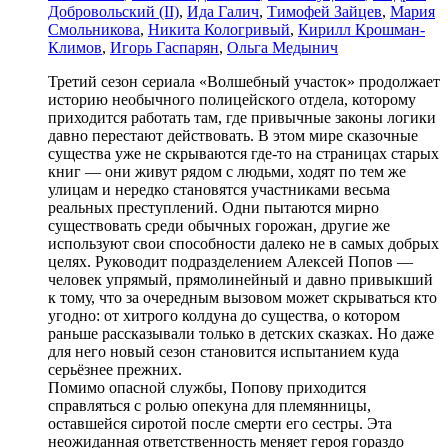
Добровольский (II)
,
Ида Галич
,
Тимофей Зайцев
,
Мария
Смольникова
,
Никита Кологривый
,
Кирилл Крошман-
Климов
,
Игорь Гаспарян
,
Ольга Медынич
Третий сезон сериала «Волшебный участок» продолжает
историю необычного полицейского отдела, которому
приходится работать там, где привычные законы логики
давно перестают действовать. В этом мире сказочные
существа уже не скрываются где-то на страницах старых
книг — они живут рядом с людьми, ходят по тем же
улицам и нередко становятся участниками весьма
реальных преступлений. Одни пытаются мирно
существовать среди обычных горожан, другие же
используют свои способности далеко не в самых добрых
целях. Руководит подразделением Алексей Попов —
человек упрямый, прямолинейный и давно привыкший
к тому, что за очередным вызовом может скрываться кто
угодно: от хитрого колдуна до существа, о котором
раньше рассказывали только в детских сказках. Но даже
для него новый сезон становится испытанием куда
серьёзнее прежних.
Помимо опасной службы, Попову приходится
справляться с ролью опекуна для племянницы,
оставшейся сиротой после смерти его сестры. Эта
неожиданная ответственность меняет героя гораздо