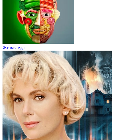
Живaя eдa