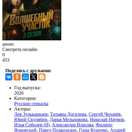
анонс
Смотреть онлайн
0
453
Поделись с друзьями:
Год выпуска:
2026
Категория:
Русские сериалы
Актеры:
Лев Зулькарнаев
,
Татьяна Догилева
,
Сергей Чихачёв
,
Юрий Скулябин
,
Дарья Мельникова
,
Николай Наумов
,
Илья Соболев (II)
,
Александра Власова
,
Филипп
Янковский
,
Павел Подкользин
,
Гоша Куценко
,
Андрей