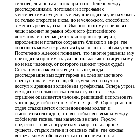
сильнее, чем он сам готов признать. Теперь между
расследованиями, погонями и встречами с
мистическими существами ему приходится учиться быть
не только оперативником, но и человеком, способным
заменить ребёнку семью. Именно поэтому сериал всё
чаще выходит за рамки обычного фэнтезийного
детектива и превращается в историю о доверии,
взрослении и попытке сохранить близких в мире, где
опасность может скрываться буквально за любым углом.
Постепенно Алексей понимает, что многие решения ему
приходится принимать уже не только как полицейскому,
но и как человеку, от которого зависит чужая судьба.
Ситуация осложняется ещё сильнее, когда
расследование выводит героев на след загадочного
преступника из мира людей, сумевшего получить
доступ к древним волшебным артефактам. Теперь угроза
исходит не только от сказочных существ — куда
страшнее оказывается человек, решивший использовать
магию ради собственных тёмных целей. Одновременно
отдел сталкивается с исчезновением коллег, и
становится очевидно, что все события связаны между
собой куда теснее, чем казалось вначале. Героям
предстоит вновь погрузиться в мир фольклорных
существ, старых легенд и опасных тайн, где каждая
встреча может обернуться как спасением, так и