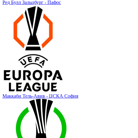
Ред Булл Зальцбург - Пафос
Маккаби Тель-Авив - ЦСКА София