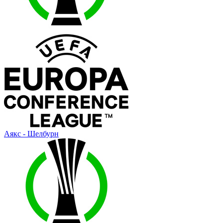
Аякс - Шелбурн