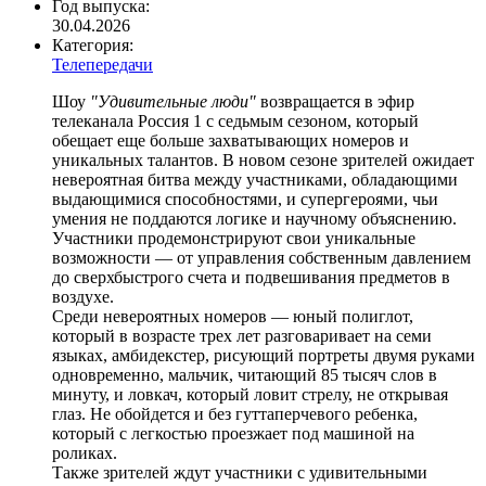
Год выпуска:
30.04.2026
Категория:
Телепередачи
Шоу
"Удивительные люди"
возвращается в эфир
телеканала Россия 1 с седьмым сезоном, который
обещает еще больше захватывающих номеров и
уникальных талантов. В новом сезоне зрителей ожидает
невероятная битва между участниками, обладающими
выдающимися способностями, и супергероями, чьи
умения не поддаются логике и научному объяснению.
Участники продемонстрируют свои уникальные
возможности — от управления собственным давлением
до сверхбыстрого счета и подвешивания предметов в
воздухе.
Среди невероятных номеров — юный полиглот,
который в возрасте трех лет разговаривает на семи
языках, амбидекстер, рисующий портреты двумя руками
одновременно, мальчик, читающий 85 тысяч слов в
минуту, и ловкач, который ловит стрелу, не открывая
глаз. Не обойдется и без гуттаперчевого ребенка,
который с легкостью проезжает под машиной на
роликах.
Также зрителей ждут участники с удивительными