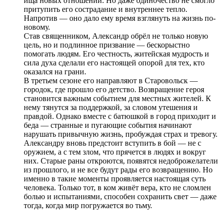
ища новых отношений. Но даже одиночество не смогло
притупить его сострадание и внутреннее тепло.
Напротив — оно дало ему время взглянуть на жизнь по-
новому.
Став священником, Александр обрёл не только новую
цель, но и подлинное призвание — бескорыстно
помогать людям. Его честность, житейская мудрость и
сила духа сделали его настоящей опорой для тех, кто
оказался на грани.
В третьем сезоне его направляют в Старовольск —
городок, где прошло его детство. Возвращение героя
становится важным событием для местных жителей. К
нему тянутся за поддержкой, за словом утешения и
правдой. Однако вместе с батюшкой в город приходит и
беда — странные и пугающие события начинают
нарушать привычную жизнь, пробуждая страх и тревогу.
Александру вновь предстоит вступить в бой — не с
оружием, а с тем злом, что прячется в людях и вокруг
них. Старые раны откроются, появятся недоброжелатели
из прошлого, и не все будут рады его возвращению. Но
именно в такие моменты проявляется настоящая суть
человека. Только тот, в ком живёт вера, кто не сломлен
болью и испытаниями, способен сохранить свет — даже
тогда, когда мир погружается во тьму.