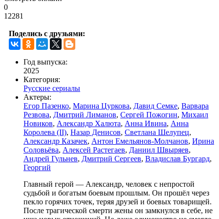
0
12281
Поделись с друзьями:
Год выпуска:
2025
Категория:
Русские сериалы
Актеры:
Егор Пазенко
,
Марина Цуркова
,
Давид Семке
,
Варвара
Резвова
,
Дмитрий Лиманов
,
Сергей Пожогин
,
Михаил
Новиков
,
Александр Халюта
,
Анна Ивина
,
Анна
Королева (II)
,
Назар Денисов
,
Светлана Шелупец
,
Александр Казачек
,
Антон Емельянов-Молчанов
,
Ирина
Соловьёва
,
Алексей Растегаев
,
Даниил Швыряев
,
Андрей Гульнев
,
Дмитрий Сергеев
,
Владислав Бургард
,
Георгий
Главный герой — Александр, человек с непростой
судьбой и богатым боевым прошлым. Он прошёл через
пекло горячих точек, теряя друзей и боевых товарищей.
После трагической смерти жены он замкнулся в себе, не