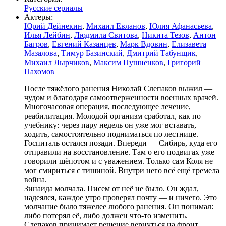
Русские сериалы
Актеры:
Юрий Дейнекин
,
Михаил Евланов
,
Юлия Афанасьева
,
Илья Лейбин
,
Людмила Свитова
,
Никита Тезов
,
Антон
Багров
,
Евгений Казанцев
,
Марк Вдовин
,
Елизавета
Мазалова
,
Тимур Базинский
,
Дмитрий Табунщик
,
Михаил Лырчиков
,
Максим Пушненков
,
Григорий
Пахомов
После тяжёлого ранения Николай Слепаков выжил —
чудом и благодаря самоотверженности военных врачей.
Многочасовая операция, последующее лечение,
реабилитация. Молодой организм сработал, как по
учебнику: через пару недель он уже мог вставать,
ходить, самостоятельно подниматься по лестнице.
Госпиталь остался позади. Впереди — Сибирь, куда его
отправили на восстановление. Там о его подвигах уже
говорили шёпотом и с уважением. Только сам Коля не
мог смириться с тишиной. Внутри него всё ещё гремела
война.
Зинаида молчала. Писем от неё не было. Он ждал,
надеялся, каждое утро проверял почту — и ничего. Это
молчание было тяжелее любого ранения. Он понимал:
либо потерял её, либо должен что-то изменить.
Слепаков принимает решение вернуться на фронт.