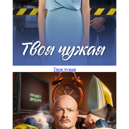
Tвoя чужaя