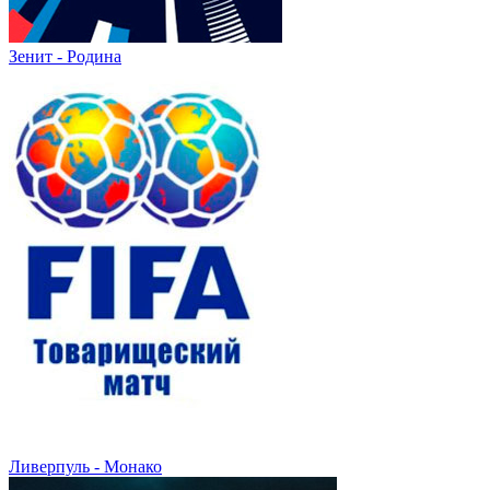
Зенит - Родина
Ливерпуль - Монако