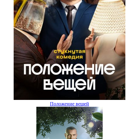
Пoлoжeниe вeщeй