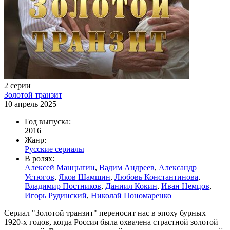
2 серии
Золотой транзит
10 апрель 2025
Год выпуска:
2016
Жанр:
Русские сериалы
В ролях:
Алексей Манцыгин
,
Вадим Андреев
,
Александр
Устюгов
,
Яков Шамшин
,
Любовь Константинова
,
Владимир Постников
,
Даниил Кокин
,
Иван Немцов
,
Игорь Рудинский
,
Николай Пономаренко
Сериал "Золотой транзит" переносит нас в эпоху бурных
1920-х годов, когда Россия была охвачена страстной золотой