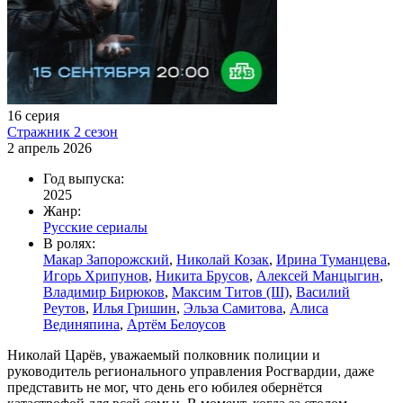
16 серия
Стражник 2 сезон
2 апрель 2026
Год выпуска:
2025
Жанр:
Русские сериалы
В ролях:
Макар Запорожский
,
Николай Козак
,
Ирина Туманцева
,
Игорь Хрипунов
,
Никита Брусов
,
Алексей Манцыгин
,
Владимир Бирюков
,
Максим Титов (III)
,
Василий
Реутов
,
Илья Гришин
,
Эльза Самитова
,
Алиса
Вединяпина
,
Артём Белоусов
Николай Царёв, уважаемый полковник полиции и
руководитель регионального управления Росгвардии, даже
представить не мог, что день его юбилея обернётся