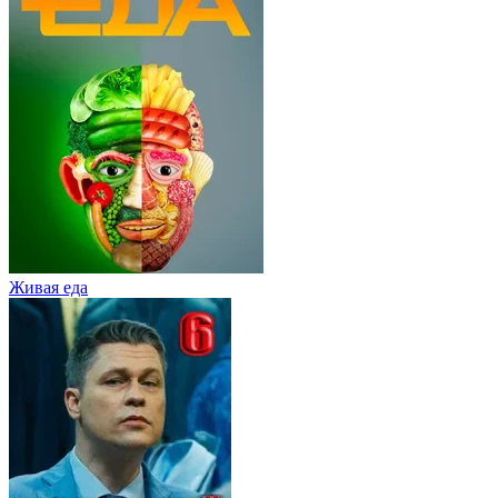
Живaя eдa