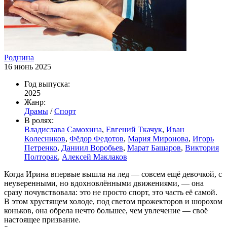
Роднина
16 июнь 2025
Год выпуска:
2025
Жанр:
Драмы
/
Спорт
В ролях:
Владислава Самохина
,
Евгений Ткачук
,
Иван
Колесников
,
Фёдор Федотов
,
Мария Миронова
,
Игорь
Петренко
,
Даниил Воробьев
,
Марат Башаров
,
Виктория
Полторак
,
Алексей Маклаков
Когда Ирина впервые вышла на лед — совсем ещё девочкой, с
неуверенными, но вдохновлёнными движениями, — она
сразу почувствовала: это не просто спорт, это часть её самой.
В этом хрустящем холоде, под светом прожекторов и шорохом
коньков, она обрела нечто большее, чем увлечение — своё
настоящее призвание.