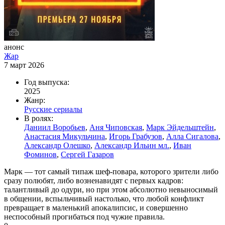
анонс
Жар
7 март 2026
Год выпуска:
2025
Жанр:
Русские сериалы
В ролях:
Даниил Воробьев
,
Аня Чиповская
,
Марк Эйдельштейн
,
Анастасия Микульчина
,
Игорь Грабузов
,
Алла Сигалова
,
Александр Олешко
,
Александр Ильин мл.
,
Иван
Фоминов
,
Сергей Газаров
Марк — тот самый типаж шеф-повара, которого зрители либо
сразу полюбят, либо возненавидят с первых кадров:
талантливый до одури, но при этом абсолютно невыносимый
в общении, вспыльчивый настолько, что любой конфликт
превращает в маленький апокалипсис, и совершенно
неспособный прогибаться под чужие правила.