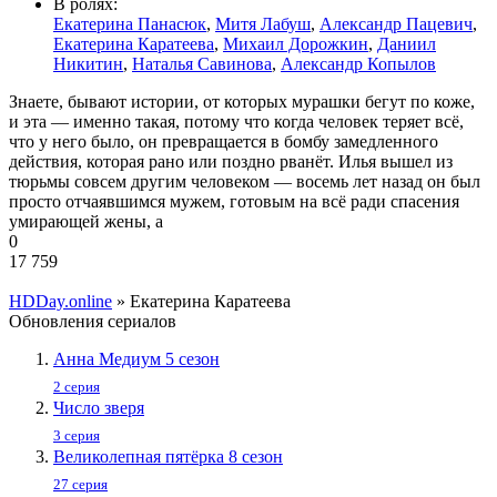
В ролях:
Екатерина Панасюк
,
Митя Лабуш
,
Александр Пацевич
,
Екатерина Каратеева
,
Михаил Дорожкин
,
Даниил
Никитин
,
Наталья Савинова
,
Александр Копылов
Знаете, бывают истории, от которых мурашки бегут по коже,
и эта — именно такая, потому что когда человек теряет всё,
что у него было, он превращается в бомбу замедленного
действия, которая рано или поздно рванёт. Илья вышел из
тюрьмы совсем другим человеком — восемь лет назад он был
просто отчаявшимся мужем, готовым на всё ради спасения
умирающей жены, а
0
17 759
HDDay.online
» Екатерина Каратеева
Обновления сериалов
Анна Медиум 5 сезон
2 серия
Число зверя
3 серия
Великолепная пятёрка 8 сезон
27 серия