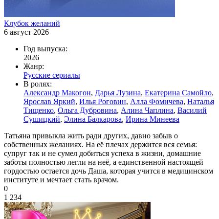
Клубок желаний
6 август 2026
Год выпуска:
2026
Жанр:
Русские сериалы
В ролях:
Александр Макогон
,
Дарья Лузина
,
Екатерина Самойло
,
Ярослав Яркий
,
Илья Роговин
,
Алла Фомичева
,
Наталья
Тищенко
,
Ольга Дубровина
,
Алина Чаплина
,
Василий
Сушицкий
,
Элина Балкарова
,
Ирина Минеева
Татьяна привыкла жить ради других, давно забыв о
собственных желаниях. На её плечах держится вся семья:
супруг так и не сумел добиться успеха в жизни, домашние
заботы полностью легли на неё, а единственной настоящей
гордостью остается дочь Даша, которая учится в медицинском
институте и мечтает стать врачом.
0
1 234