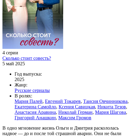
4 серии
Сколько стоит совесть?
5 май 2025
Год выпуска:
2025
Жанр:
Русские сериалы
В ролях:
Мария Палей
,
Евгений Токарев
,
Таисия Овчинникова
,
Екатерина Самойло
,
Ксения Савицкая
,
Никита Тезов
,
Анастасия Аравина
,
Николай Герман
,
Мария Шагова
,
Григорий Анашкин
,
Максим Громов
В одно мгновение жизнь Ольги и Дмитрия раскололась
надвое — до и после той страшной аварии. Они не были