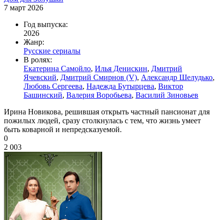
7 март 2026
Год выпуска:
2026
Жанр:
Русские сериалы
В ролях:
Екатерина Самойло
,
Илья Денискин
,
Дмитрий
Ячевский
,
Дмитрий Смирнов (V)
,
Александр Шелудько
,
Любовь Сергеева
,
Надежда Бутырцева
,
Виктор
Башинский
,
Валерия Воробьева
,
Василий Зиновьев
Ирина Новикова, решившая открыть частный пансионат для
пожилых людей, сразу столкнулась с тем, что жизнь умеет
быть коварной и непредсказуемой.
0
2 003