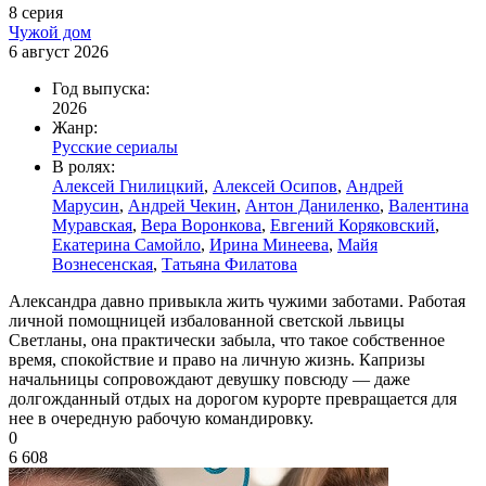
8 серия
Чужой дом
6 август 2026
Год выпуска:
2026
Жанр:
Русские сериалы
В ролях:
Алексей Гнилицкий
,
Алексей Осипов
,
Андрей
Марусин
,
Андрей Чекин
,
Антон Даниленко
,
Валентина
Муравская
,
Вера Воронкова
,
Евгений Коряковский
,
Екатерина Самойло
,
Ирина Минеева
,
Майя
Вознесенская
,
Татьяна Филатова
Александра давно привыкла жить чужими заботами. Работая
личной помощницей избалованной светской львицы
Светланы, она практически забыла, что такое собственное
время, спокойствие и право на личную жизнь. Капризы
начальницы сопровождают девушку повсюду — даже
долгожданный отдых на дорогом курорте превращается для
нее в очередную рабочую командировку.
0
6 608