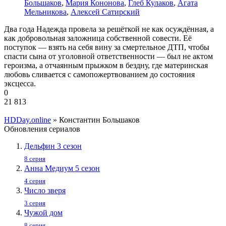
Большаков
,
Мария Кононова
,
Глеб Кулаков
,
Агата
Мельникова
,
Алексей Сатирский
Два года Надежда провела за решёткой не как осуждённая, а
как добровольная заложница собственной совести. Её
поступок — взять на себя вину за смертельное ДТП, чтобы
спасти сына от уголовной ответственности — был не актом
героизма, а отчаянным прыжком в бездну, где материнская
любовь сливается с самопожертвованием до состояния
эксцесса.
0
21 813
HDDay.online
» Константин Большаков
Обновления сериалов
Дельфин 3 сезон
8 серия
Анна Медиум 5 сезон
4 серия
Число зверя
3 серия
Чужой дом
8 серия