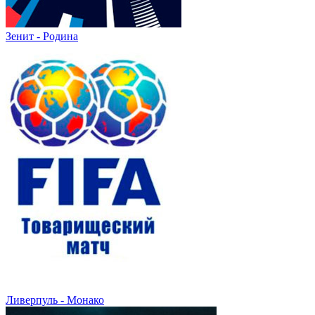
Зенит - Родина
Ливерпуль - Монако