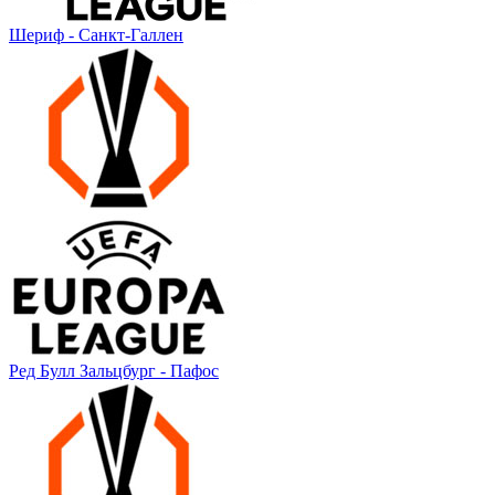
Шериф - Санкт-Галлен
Ред Булл Зальцбург - Пафос