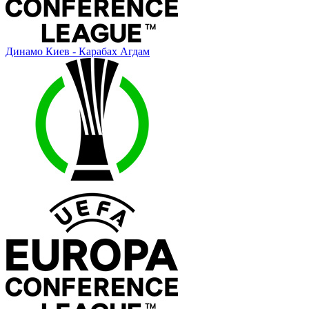
Динамо Киев - Карабах Агдам