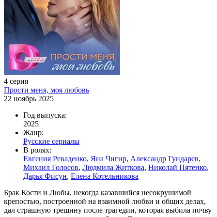
4 серия
Прости меня, моя любовь
22 ноябрь 2025
Год выпуска:
2025
Жанр:
Русские сериалы
В ролях:
Евгения Реваденко
,
Яна Чигир
,
Александр Гундарев
,
Михаил Голосов
,
Людмила Житкова
,
Николай Пятенко
,
Дарья Фисун
,
Елена Котельникова
Брак Кости и Любы, некогда казавшийся несокрушимой
крепостью, построенной на взаимной любви и общих делах,
дал страшную трещину после трагедии, которая выбила почву