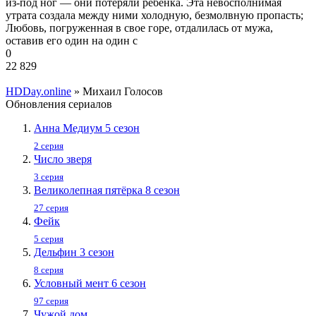
из-под ног — они потеряли ребенка. Эта невосполнимая
утрата создала между ними холодную, безмолвную пропасть;
Любовь, погруженная в свое горе, отдалилась от мужа,
оставив его один на один с
0
22 829
HDDay.online
» Михаил Голосов
Обновления сериалов
Анна Медиум 5 сезон
2 серия
Число зверя
3 серия
Великолепная пятёрка 8 сезон
27 серия
Фейк
5 серия
Дельфин 3 сезон
8 серия
Условный мент 6 сезон
97 серия
Чужой дом