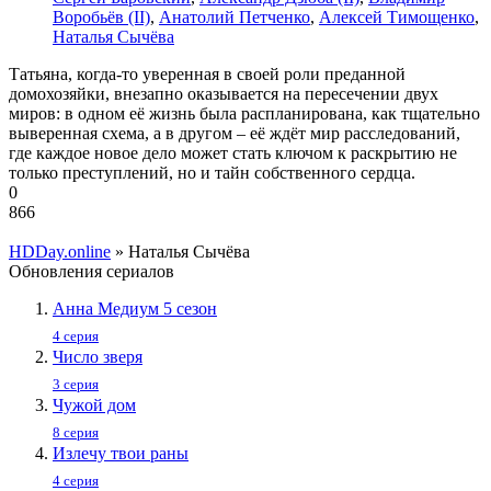
Воробьёв (II)
,
Анатолий Петченко
,
Алексей Тимощенко
,
Наталья Сычёва
Татьяна, когда-то уверенная в своей роли преданной
домохозяйки, внезапно оказывается на пересечении двух
миров: в одном её жизнь была распланирована, как тщательно
выверенная схема, а в другом – её ждёт мир расследований,
где каждое новое дело может стать ключом к раскрытию не
только преступлений, но и тайн собственного сердца.
0
866
HDDay.online
» Наталья Сычёва
Обновления сериалов
Анна Медиум 5 сезон
4 серия
Число зверя
3 серия
Чужой дом
8 серия
Излечу твои раны
4 серия