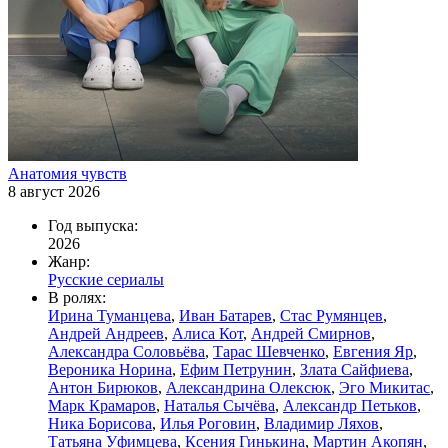
Анатомия чувств
8 август 2026
Год выпуска:
2026
Жанр:
Русские сериалы
В ролях:
Ирина Туманцева
,
Иван Батарев
,
Стас Румянцев
,
Андрей Андреев
,
Алиса Кот
,
Андрей Смирнов
,
Александра Соловьёва
,
Тарас Шевченко
,
Евгения Яр
,
Вероника Норина
,
Ефим Петрунин
,
Злата Сайфиева
,
Антон Бирюков
,
Александрина Олексюк
,
Эго Микитас
,
Марк Крамаров
,
Наталья Сычёва
,
Александр Петьков
,
Ника Борисова
,
Илья Роговин
,
Владимир Ляхов
,
Татьяна Уфимцева
,
Ксения Гинькина
,
Мартин Акопян
,