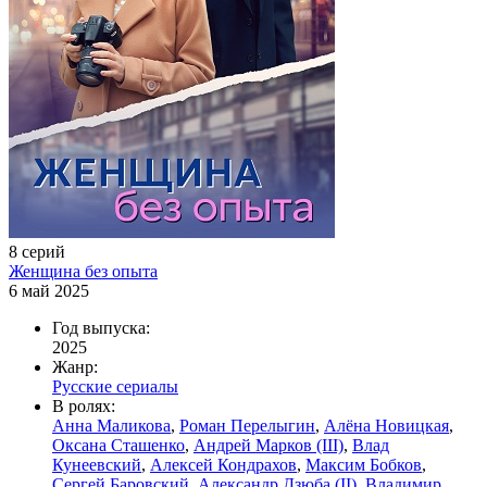
8 серий
Женщина без опыта
6 май 2025
Год выпуска:
2025
Жанр:
Русские сериалы
В ролях:
Анна Маликова
,
Роман Перелыгин
,
Алёна Новицкая
,
Оксана Сташенко
,
Андрей Марков (III)
,
Влад
Кунеевский
,
Алексей Кондрахов
,
Максим Бобков
,
Сергей Баровский
,
Александр Дзюба (II)
,
Владимир