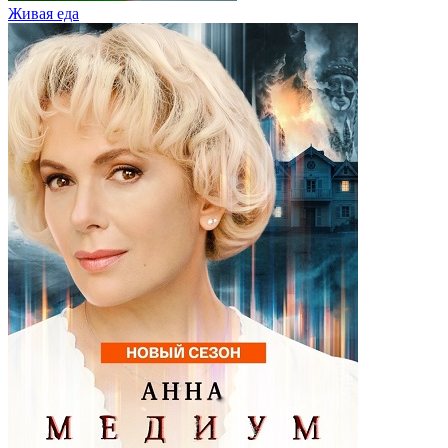
Живaя eдa