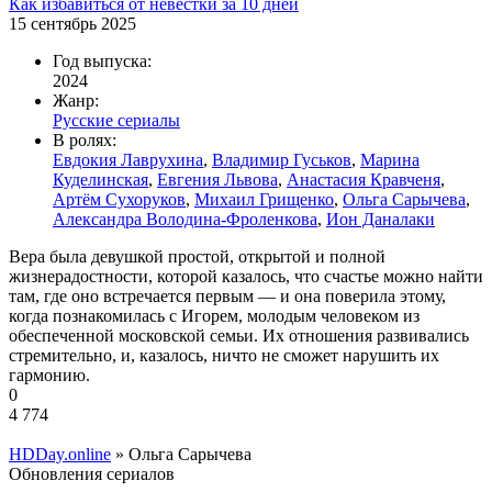
Как избавиться от невестки за 10 дней
15 сентябрь 2025
Год выпуска:
2024
Жанр:
Русские сериалы
В ролях:
Евдокия Лаврухина
,
Владимир Гуськов
,
Марина
Куделинская
,
Евгения Львова
,
Анастасия Кравченя
,
Артём Сухоруков
,
Михаил Грищенко
,
Ольга Сарычева
,
Александра Володина-Фроленкова
,
Ион Даналаки
Вера была девушкой простой, открытой и полной
жизнерадостности, которой казалось, что счастье можно найти
там, где оно встречается первым — и она поверила этому,
когда познакомилась с Игорем, молодым человеком из
обеспеченной московской семьи. Их отношения развивались
стремительно, и, казалось, ничто не сможет нарушить их
гармонию.
0
4 774
HDDay.online
» Ольга Сарычева
Обновления сериалов