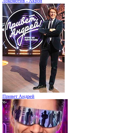
Локомотив - Акрон
Привет Андpей