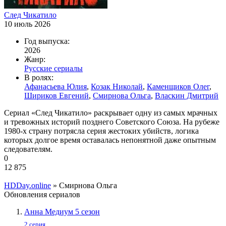
След Чикатило
10 июль 2026
Год выпуска:
2026
Жанр:
Русские сериалы
В ролях:
Афанасьева Юлия
,
Козак Николай
,
Каменщиков Олег
,
Шириков Евгений
,
Смирнова Ольга
,
Власкин Дмитрий
Сериал «След Чикатило» раскрывает одну из самых мрачных
и тревожных историй позднего Советского Союза. На рубеже
1980-х страну потрясла серия жестоких убийств, логика
которых долгое время оставалась непонятной даже опытным
следователям.
0
12 875
HDDay.online
» Смирнова Ольга
Обновления сериалов
Анна Медиум 5 сезон
2 серия