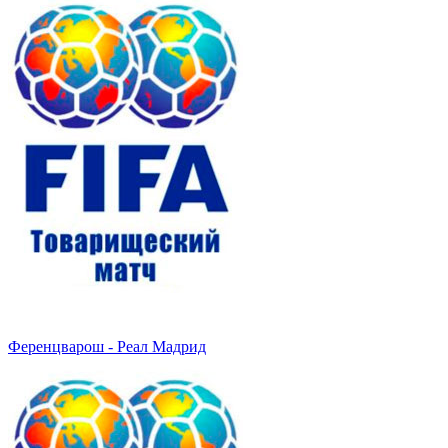
Ференцварош - Реал Мадрид