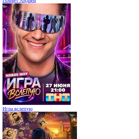
Привет Андpей
Игра вслепую