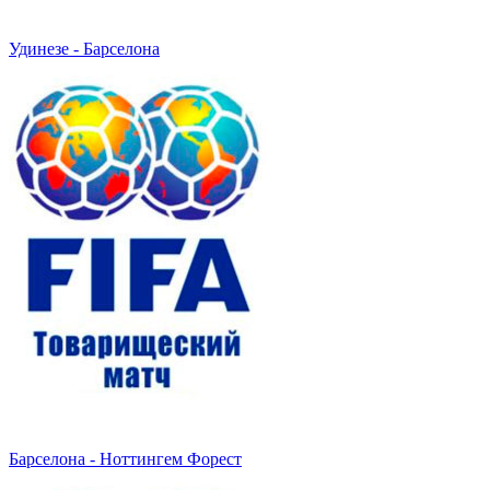
Удинезе - Барселона
Барселона - Ноттингем Форест