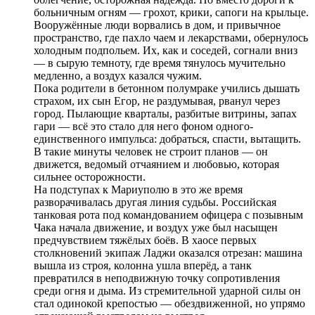
больничным огням — грохот, крики, сапоги на крыльце.
Вооружённые люди ворвались в дом, и привычное
пространство, где пахло чаем и лекарствами, обернулось
холодным подпольем. Их, как и соседей, согнали вниз
— в сырую темноту, где время тянулось мучительно
медленно, а воздух казался чужим.
Пока родители в бетонном полумраке учились дышать
страхом, их сын Егор, не раздумывая, рванул через
город. Пылающие кварталы, разбитые витрины, запах
гари — всё это стало для него фоном одного-
единственного импульса: добраться, спасти, вытащить.
В такие минуты человек не строит планов — он
движется, ведомый отчаянием и любовью, которая
сильнее осторожности.
На подступах к Мариуполю в это же время
разворачивалась другая линия судьбы. Российская
танковая рота под командованием офицера с позывным
Чака начала движение, и воздух уже был насыщен
предчувствием тяжёлых боёв. В хаосе первых
столкновений экипаж Ладжи оказался отрезан: машина
вышла из строя, колонна ушла вперёд, а танк
превратился в неподвижную точку сопротивления
среди огня и дыма. Из стремительной ударной силы он
стал одинокой крепостью — обездвиженной, но упрямо