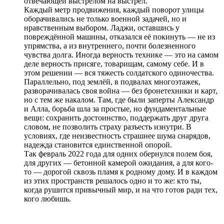
отвечающей выстрелом на выстрел.
Каждый метр продвижения, каждый поворот улицы
оборачивались не только военной задачей, но и
нравственным выбором. Ладжи, оставшись у
повреждённой машины, отказался её покинуть — не из
упрямства, а из внутреннего, почти болезненного
чувства долга. Иногда верность технике — это на самом
деле верность присяге, товарищам, самому себе. И в
этом решении — вся тяжесть солдатского одиночества.
Параллельно, под землёй, в подвалах многоэтажек,
разворачивалась своя война — без бронетехники и карт,
но с тем же накалом. Там, где были заперты Александр
и Алла, борьба шла за простые, но фундаментальные
вещи: сохранить достоинство, поддержать друг друга
словом, не позволить страху разъесть изнутри. В
условиях, где неизвестность страшнее шума снарядов,
надежда становится единственной опорой.
Так февраль 2022 года для одних обернулся полем боя,
для других — бетонной камерой ожидания, а для кого-
то — дорогой сквозь пламя к родному дому. И в каждом
из этих пространств решалось одно и то же: кто ты,
когда рушится привычный мир, и на что готов ради тех,
кого любишь.