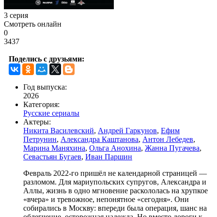
3 серия
Смотреть онлайн
0
3437
Поделись с друзьями:
Год выпуска:
2026
Категория:
Русские сериалы
Актеры:
Никита Василевский
,
Андрей Гаркунов
,
Ефим
Петрунин
,
Александра Каштанова
,
Антон Лебедев
,
Марина Маняхина
,
Ольга Анохина
,
Жанна Пугачева
,
Севастьян Бугаев
,
Иван Паршин
Февраль 2022-го пришёл не календарной страницей —
разломом. Для мариупольских супругов, Александра и
Аллы, жизнь в одно мгновение раскололась на хрупкое
«вчера» и тревожное, непонятное «сегодня». Они
собирались в Москву: впереди была операция, шанс на
облегчение, осторожная надежда. Но вместо дороги к